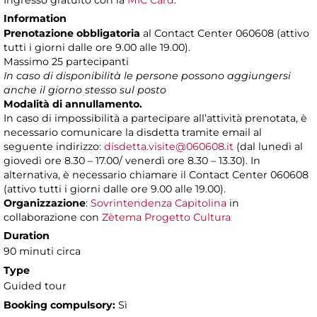
Ingresso gratuito con la
MIC Card
.
Information
Prenotazione obbligatoria
al Contact Center 060608 (attivo
tutti i giorni dalle ore 9.00 alle 19.00).
Massimo 25 partecipanti
In caso di disponibilità le persone possono aggiungersi
anche il giorno stesso sul posto
Modalità di annullamento.
In caso di impossibilità a partecipare all’attività prenotata, è
necessario comunicare la disdetta tramite email al
seguente indirizzo:
disdetta.visite@060608.it
(dal lunedì al
giovedì ore 8.30 – 17.00/ venerdì ore 8.30 – 13.30). In
alternativa, è necessario chiamare il Contact Center 060608
(attivo tutti i giorni dalle ore 9.00 alle 19.00).
Organizzazione
:
Sovrintendenza Capitolina
in
collaborazione con
Zètema Progetto Cultura
Duration
90 minuti circa
Type
Guided tour
Booking compulsory:
Sì