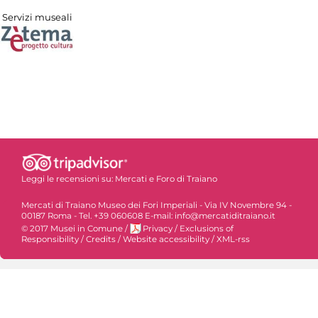
Servizi museali
Leggi le recensioni su:
Mercati e Foro di Traiano
Mercati di Traiano Museo dei Fori Imperiali - Via IV Novembre 94 -
00187 Roma - Tel. +39 060608 E-mail: info@mercatiditraiano.it
© 2017 Musei in Comune
/
Privacy
/
Exclusions of
Responsibility
/
Credits
/
Website accessibility
/
XML-rss