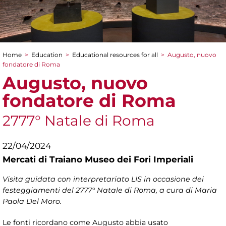
Home
>
Education
>
Educational resources for all
>
Augusto, nuovo
You are here
fondatore di Roma
Augusto, nuovo
fondatore di Roma
2777° Natale di Roma
22/04/2024
Mercati di Traiano Museo dei Fori Imperiali
Visita guidata con interpretariato LIS in occasione dei
festeggiamenti del 2777° Natale di Roma, a cura di Maria
Paola Del Moro.
Le fonti ricordano come Augusto abbia usato