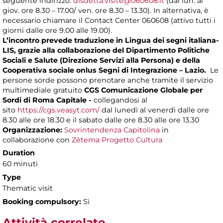
seguente indirizzo:
disdetta.visite@060608.it
(dal lun. al
giov. ore 8.30 – 17.00/ ven. ore 8.30 – 13.30). In alternativa, è
necessario chiamare il Contact Center 060608 (attivo tutti i
giorni dalle ore 9.00 alle 19.00).
L’incontro prevede traduzione in Lingua dei segni italiana-
LIS, grazie alla collaborazione del Dipartimento Politiche
Sociali e Salute (Direzione Servizi alla Persona) e della
Cooperativa sociale onlus Segni di Integrazione – Lazio.
Le
persone sorde possono prenotare anche tramite il servizio
multimediale gratuito
CGS Comunicazione Globale per
Sordi di Roma Capitale -
collegandosi al
sito
https://cgs.veasyt.com/
dal lunedì al venerdì dalle ore
8.30 alle ore 18.30 e il sabato dalle ore 8.30 alle ore 13.30
Organizzazione:
Sovrintendenza Capitolina
in
collaborazione con
Zètema Progetto Cultura
Duration
60 minuti
Type
Thematic visit
Booking compulsory:
Sì
Attività correlate