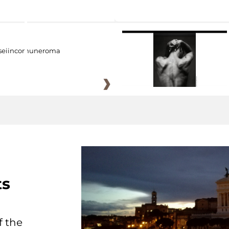
eiincomuneroma
ts
f the