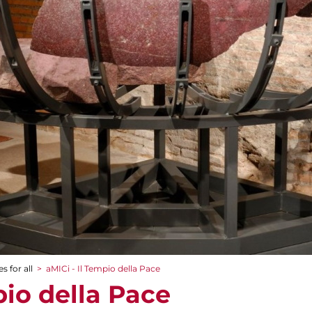
s for all
>
aMICi - Il Tempio della Pace
pio della Pace