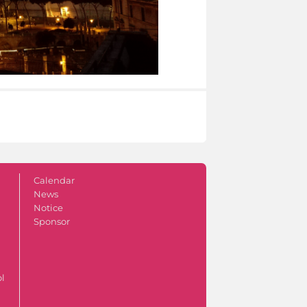
Calendar
News
Notice
Sponsor
ol