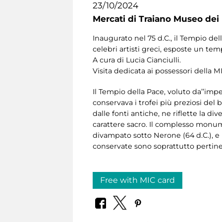
23/10/2024
Mercati di Traiano Museo dei 
Inaugurato nel 75 d.C., il Tempio de
celebri artisti greci, esposte un tem
A cura di Lucia Cianciulli.
Visita dedicata ai possessori della 
Il Tempio della Pace, voluto da’’imper
conservava i trofei più preziosi d
dalle fonti antiche, ne riflette la di
carattere sacro. Il complesso monu
divampato sotto Nerone (64 d.C.), e 
conservate sono soprattutto pertinen
Free with MIC card