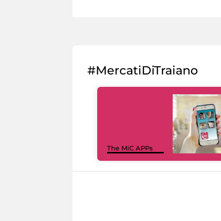
#MercatiDiTraiano
The MiC APPs