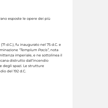
erano esposte le opere dei più
(71 d.C.), fu inaugurato nel 75 d.C. e
nominazione
“Templum Pacis”
, nota
mittenza imperiale, e ne sottolinea il
icana distrutto dall’incendio
 degli spazi. Le strutture
dio del 192 d.C.