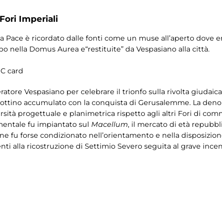
Fori Imperiali
lla Pace è ricordato dalle fonti come un muse all’aperto dove 
po nella Domus Aurea e“restituite” da Vespasiano alla città.
MIC card
atore Vespasiano per celebrare il trionfo sulla rivolta giudaica 
el bottino accumulato con la conquista di Gerusalemme. La de
versità progettuale e planimetrica rispetto agli altri Fori di com
mentale fu impiantato sul
Macellum
, il mercato di età repubbl
ne fu forse condizionato nell’orientamento e nella disposizione
ti alla ricostruzione di Settimio Severo seguita al grave incen