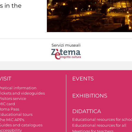
s in the
Servizi museali
VISIT
EVENTS
Pratical information
Tickets and videoguides
EXHIBITIONS
isitors service
MIC card
Roma Pass
DIDATTICA
Educational tours
Educational resources for scho
The MiC APPs
Guides and catalogues
Educational resources for all
ccessibility
Meetings for teachers