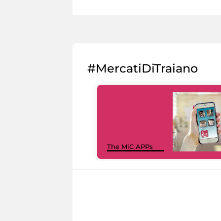
#MercatiDiTraiano
The MiC APPs