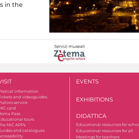
s in the
Servizi museali
VISIT
EVENTS
Pratical information
Tickets and videoguides
EXHIBITIONS
isitors service
MIC card
Roma Pass
DIDATTICA
Educational tours
Educational resources for scho
The MiC APPs
Guides and catalogues
Educational resources for all
ccessibility
Meetings for teachers