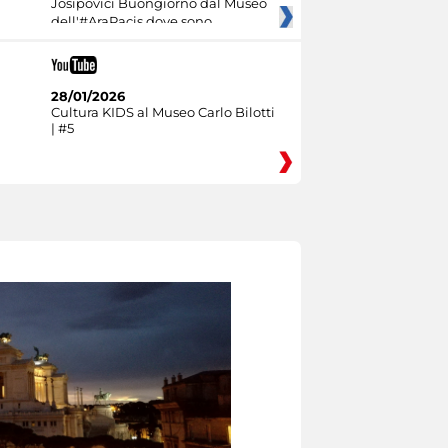
Josipovici Buongiorno dal Museo
dell'#AraPacis dove sono
28/01/2026
Cultura KIDS al Museo Carlo Bilotti
| #5