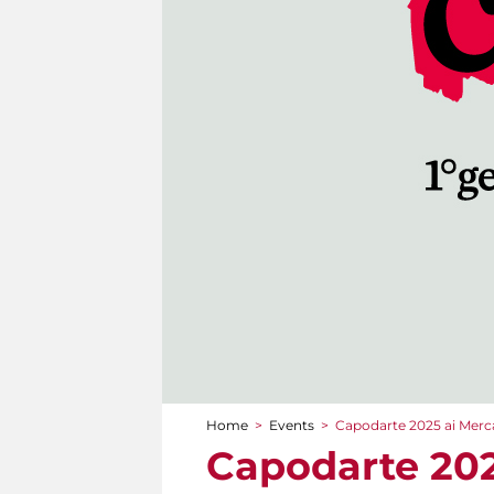
Home
>
Events
>
Capodarte 2025 ai Merca
You are here
Capodarte 202