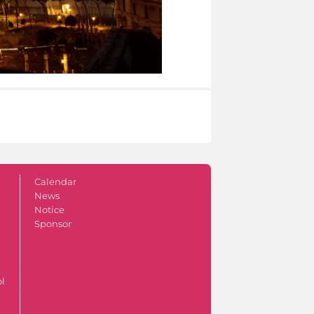
Calendar
News
Notice
Sponsor
ol