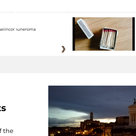
eiincomuneroma
ts
f the