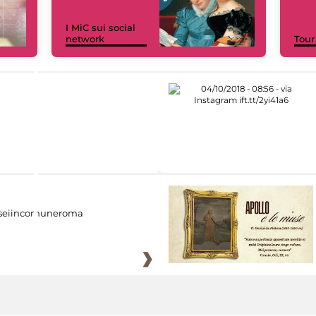
I MiC sui social
network
Tour
eiincomuneroma