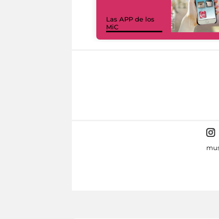
Las APP de los
MiC
mus