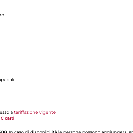
ro
periali
resso a
tariffazione vigente
C card
608
. In caso di disponibilità le persone possono aggiungersi an