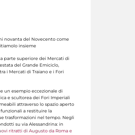
 anni novanta del Novecento come
sitiamolo insieme
lla parte superiore dei Mercati di
testata del Grande Emiciclo,
ra i Mercati di Traiano e i Fori
isce un esempio eccezionale di
ca e scultorea dei Fori Imperiali
ermeabili attraverso lo spazio aperto
unzionali a restituire la
sue trasformazioni nel tempo. Negli
ondotti su via Alessandrina: in
vi ritratti di Augusto da Roma e