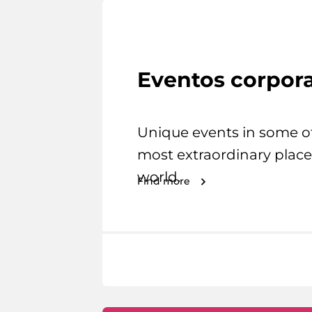
Eventos corpora
Unique events in some o
most extraordinary place
world.
Find more