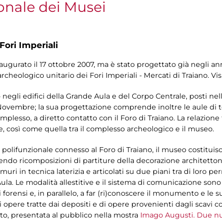
onale dei Musei
Fori Imperiali
inaugurato il 17 ottobre 2007, ma è stato progettato già negli
rcheologico unitario dei Fori Imperiali - Mercati di Traiano. Vi
to negli edifici della Grande Aula e del Corpo Centrale, posti ne
 Novembre; la sua progettazione comprende inoltre le aule di 
mplesso, a diretto contatto con il Foro di Traiano. La relazione t
e, così come quella tra il complesso archeologico e il museo.
ro polifunzionale connesso al Foro di Traiano, il museo costitu
nendo ricomposizioni di partiture della decorazione architettoni
muri in tecnica laterizia e articolati su due piani tra di loro p
ula. Le modalità allestitive e il sistema di comunicazione sono f
 forensi e, in parallelo, a far (ri)conoscere il monumento e le 
di opere tratte dai depositi e di opere provenienti dagli scavi c
usto, presentata al pubblico nella mostra
Imago Augusti. Due nuo