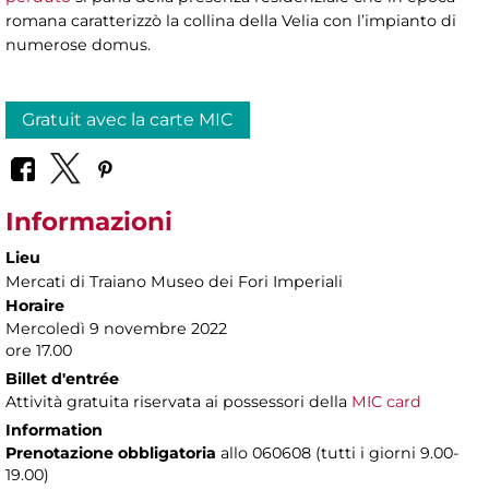
romana caratterizzò la collina della Velia con l’impianto di
numerose domus.
Gratuit avec la carte MIC
Informazioni
Lieu
Mercati di Traiano Museo dei Fori Imperiali
Horaire
Mercoledì 9 novembre 2022
ore 17.00
Billet d'entrée
Attività gratuita riservata ai possessori della
MIC card
Information
Prenotazione obbligatoria
allo 060608 (tutti i giorni 9.00-
19.00)