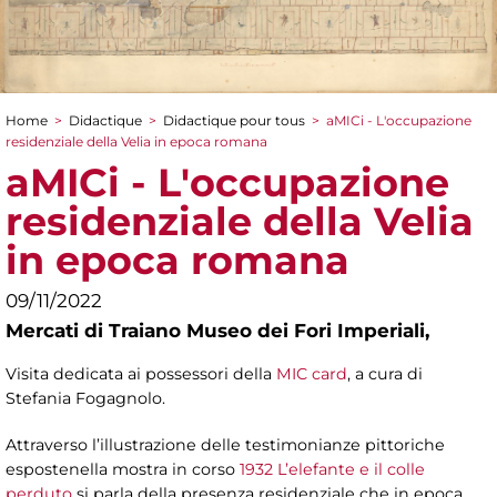
Home
>
Didactique
>
Didactique pour tous
>
aMICi - L'occupazione
You are here
residenziale della Velia in epoca romana
aMICi - L'occupazione
residenziale della Velia
in epoca romana
09/11/2022
Mercati di Traiano Museo dei Fori Imperiali,
Visita dedicata ai possessori della
MIC card
, a cura di
Stefania Fogagnolo.
Attraverso l’illustrazione delle testimonianze pittoriche
espostenella mostra in corso
1932 L’elefante e il colle
perduto
si parla della presenza residenziale che in epoca