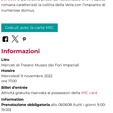
romana caratterizzò la collina della Velia con l’impianto di
numerose domus.
Gratuit avec la carte MIC
Informazioni
Lieu
Mercati di Traiano Museo dei Fori Imperiali
Horaire
Mercoledì 9 novembre 2022
ore 17.00
Billet d'entrée
Attività gratuita riservata ai possessori della
MIC card
Information
Prenotazione obbligatoria
allo 060608 (tutti i giorni 9.00-
19.00)