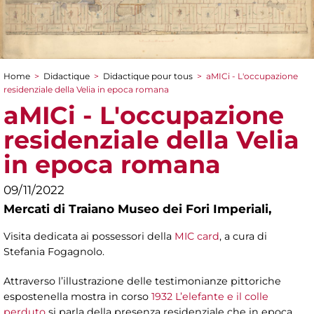
Home
>
Didactique
>
Didactique pour tous
>
aMICi - L'occupazione
You are here
residenziale della Velia in epoca romana
aMICi - L'occupazione
residenziale della Velia
in epoca romana
09/11/2022
Mercati di Traiano Museo dei Fori Imperiali,
Visita dedicata ai possessori della
MIC card
, a cura di
Stefania Fogagnolo.
Attraverso l’illustrazione delle testimonianze pittoriche
espostenella mostra in corso
1932 L’elefante e il colle
perduto
si parla della presenza residenziale che in epoca