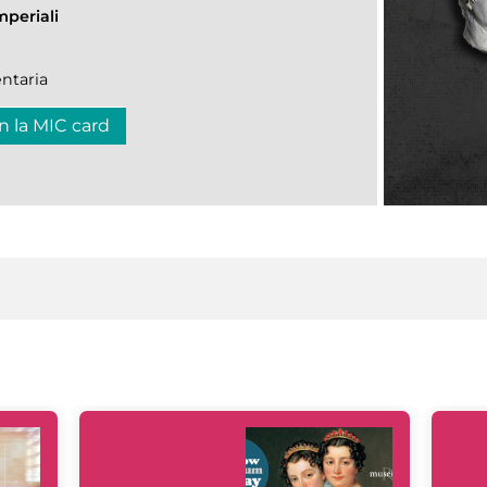
mperiali
ntaria
n la MIC card