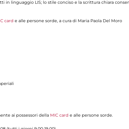
tti in linguaggio LIS; lo stile conciso e la scrittura chiara con
C card
e alle persone sorde, a cura di
Maria Paola Del Moro
periali
mente ai possessori della
MIC card
e alle persone sorde.
8 (tutti i giorni 9.00-19.00)