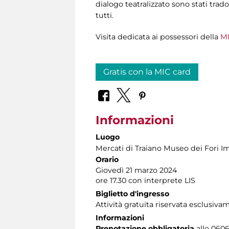
dialogo teatralizzato sono stati trado
tutti.
Visita dedicata ai possessori della
MI
Gratis con la MIC card
Informazioni
Luogo
Mercati di Traiano Museo dei Fori Im
Orario
Giovedì 21 marzo 2024
ore 17.30 con interprete LIS
Biglietto d'ingresso
Attività gratuita riservata esclusiva
Informazioni
Prenotazione obbligatoria
allo 06060