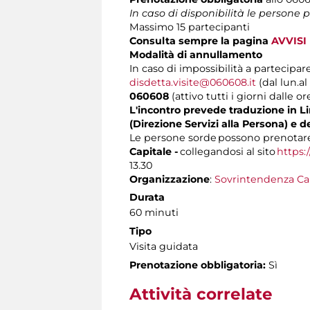
In caso di disponibilità le persone
Massimo 15 partecipanti
Consulta sempre la pagina
AVVISI
Modalità di annullamento
In caso di impossibilità a partecipare
disdetta.visite@060608.it
(dal lun.al
060608
(attivo tutti i giorni dalle or
L'incontro prevede traduzione in Lin
(Direzione Servizi alla Persona) e d
Le persone sorde possono prenotare 
Capitale -
collegandosi al sito
https:
13.30
Organizzazione
:
Sovrintendenza Ca
Durata
60 minuti
Tipo
Visita guidata
Prenotazione obbligatoria:
Sì
Attività correlate