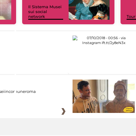
Il Sistema Musei
sui social
network
Tour
eiincomuneroma