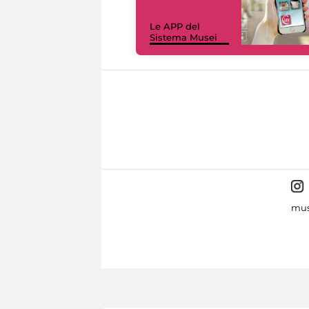
Le APP del
Sistema Musei
mus