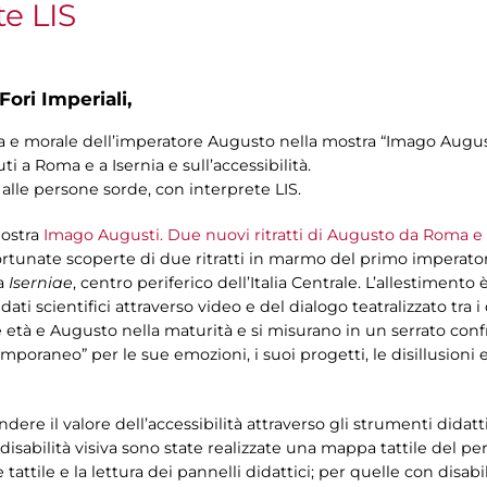
te LIS
Fori Imperiali,
 e morale dell’imperatore Augusto nella mostra “Imago Augusti
i a Roma e a Isernia e sull’accessibilità.
 alle persone sorde, con interprete LIS.
mostra
Imago Augusti. Due nuovi ritratti di Augusto da Roma e 
fortunate scoperte di due ritratti in marmo del primo imperator
la
Iserniae
, centro periferico dell’Italia Centrale. L’allestimento
i scientifici attraverso video e del dialogo teatralizzato tra i
età e Augusto nella maturità e si misurano in un serrato conf
mporaneo” per le sue emozioni, i suoi progetti, le disillusioni e
re il valore dell’accessibilità attraverso gli strumenti didattic
isabilità visiva sono state realizzate una mappa tattile del per
 tattile e la lettura dei pannelli didattici; per quelle con disabili