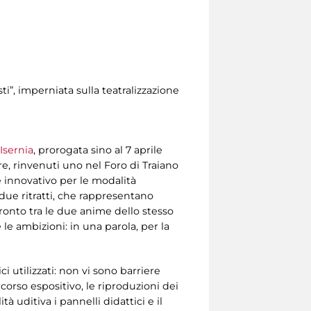
”, imperniata sulla teatralizzazione
Isernia
, prorogata sino al 7 aprile
e, rinvenuti uno nel Foro di Traiano
 è innovativo per le modalità
 due ritratti, che rappresentano
ronto tra le due anime dello stesso
 le ambizioni: in una parola, per la
i utilizzati: non vi sono barriere
corso espositivo, le riproduzioni dei
tà uditiva i pannelli didattici e il