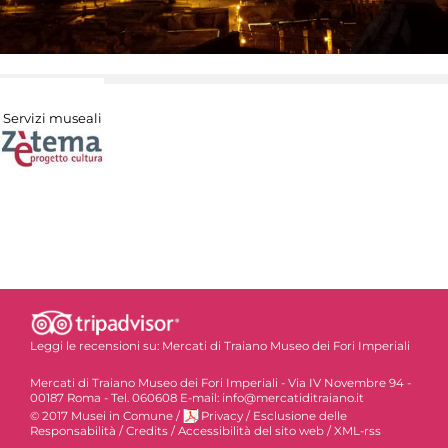
Servizi museali
Leggi le recensioni su:
Mercati di Traiano Museo dei Fori Imperiali
Mercati di Traiano Museo dei Fori Imperiali - Via IV Novembre 94 -
00187 Roma - Tel. 060608 E-mail: info@mercatiditraiano.it
© 2017 Musei in Comune
/
Privacy
/
Esclusione delle
Responsabilità
/
Credits
/
Accessibilità del sito web
/
XML-rss