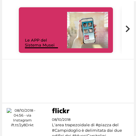
Il 
Le APP del
Mus
Sistema Musei
net
08/10/2018
L'area trapezoidale di #piazza del
#Campidoglio è delimitata dai due
edifici dei #MuseiCapitolini