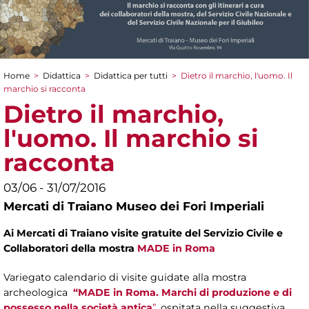
Home
>
Didattica
>
Didattica per tutti
>
Dietro il marchio, l'uomo. Il
Tu sei qui
marchio si racconta
Dietro il marchio,
l'uomo. Il marchio si
racconta
03/06 - 31/07/2016
Mercati di Traiano Museo dei Fori Imperiali
Ai Mercati di Traiano visite gratuite del Servizio Civile e
Collaboratori della mostra
MADE in Roma
Variegato calendario di visite guidate alla mostra
archeologica
“MADE in Roma. Marchi di produzione e di
possesso nella società antica
”
, ospitata nella suggestiva