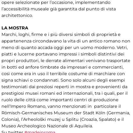
opere selezionate per l’occasione, implementando
l’accessibilità museale già garantita dal punto di vista
architettonico.
LA MOSTRA
Marchi, loghi, firme e i più diversi simboli di proprietà e
appartenenza circondavano la vita di un antico romano non
meno di quanto accada oggi per un uomo moderno. Vetri,
piatti e lucerne portavano impressi i simboli distintivi dei
propri produttori, le derrate alimentari venivano trasportate
in botti ed anfore timbrate da impresari e commercianti,
così come era in uso il terribile costume di marchiare con
signa schiavi o condannati. Sono solo alcuni degli esempi
testimoniati dai preziosi reperti in mostra e provenienti da
prestigiosi musei romani ed internazionali, tra i quali, per il
ruolo delle città come importanti centri di produzione
nell’Impero Romano, vanno menzionati in particolare il
Römisch-Germanisches Museum der Stadt Köln (Germania,
Colonia), l’Arheološki muzej u Splitu (Croazia, Spalato) e il
Museo Archeologico Nazionale di Aquileia.
Su twitter
#madeinroma