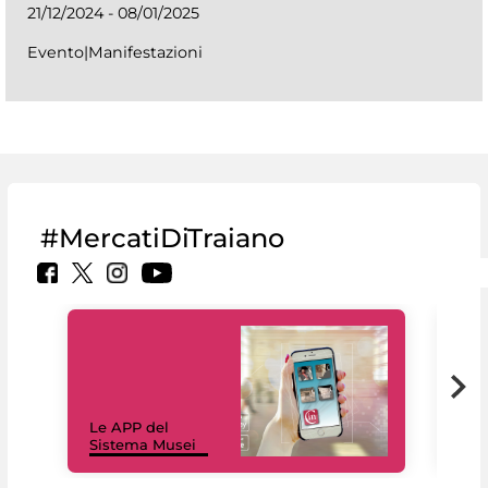
21/12/2024 - 08/01/2025
Evento|Manifestazioni
#MercatiDiTraiano
Il 
Le APP del
Mus
Sistema Musei
net