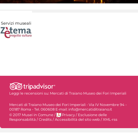
Servizi museali
Leggi le recensioni su:
Mercati di Traiano Museo dei Fori Imperiali
Mercati di Traiano Museo dei Fori Imperiali - Via IV Novembre 94 -
00187 Roma - Tel. 060608 E-mail: info@mercatiditraiano.it
© 2017 Musei in Comune
/
Privacy
/
Esclusione delle
Responsabilità
/
Credits
/
Accessibilità del sito web
/
XML-rss