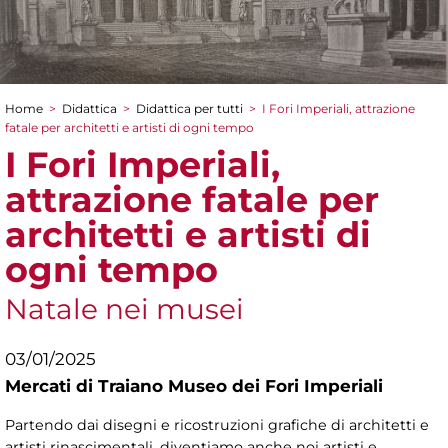
Home
>
Didattica
>
Didattica per tutti
>
I Fori Imperiali, attrazione
Tu sei qui
fatale per architetti e artisti di ogni tempo
I Fori Imperiali,
attrazione fatale per
architetti e artisti di
ogni tempo
Natale nei musei
03/01/2025
Mercati di Traiano Museo dei Fori Imperiali
Partendo dai disegni e ricostruzioni grafiche di architetti e
artisti rinascimentali, diventiamo anche noi artisti e