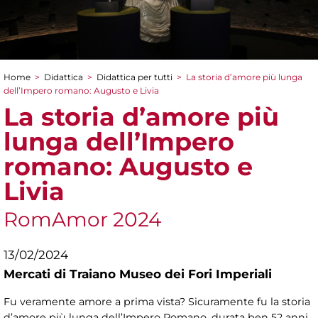
Home
>
Didattica
>
Didattica per tutti
>
La storia d’amore più lunga
Tu sei qui
dell’Impero romano: Augusto e Livia
La storia d’amore più
lunga dell’Impero
romano: Augusto e
Livia
RomAmor 2024
13/02/2024
Mercati di Traiano Museo dei Fori Imperiali
Fu veramente amore a prima vista? Sicuramente fu la storia
d’amore più lunga dell’Impero Romano, durata ben 52 anni,