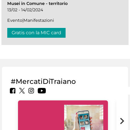
Musei in Comune
-
territorio
13/02 - 14/02/2024
Evento|Manifestazioni
Gratis con la MIC card
#MercatiDiTraiano
Il 