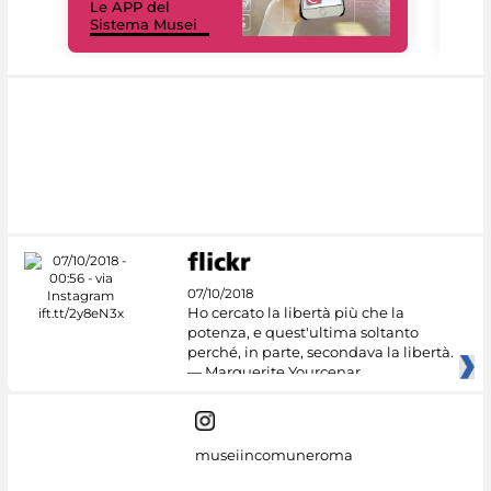
Le APP del
Mus
Sistema Musei
net
07/10/2018
Ho cercato la libertà più che la
potenza, e quest'ultima soltanto
perché, in parte, secondava la libertà.
— Marguerite Yourcenar
museiincomuneroma