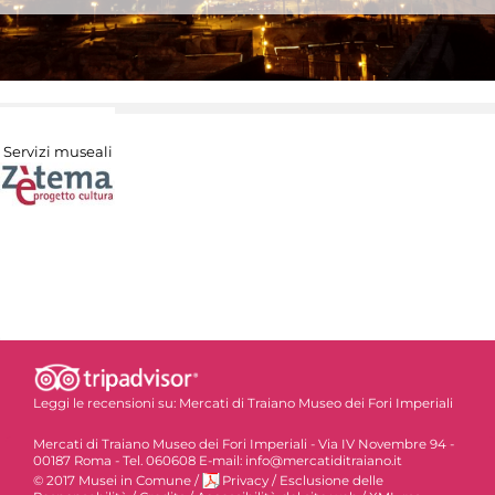
Servizi museali
Leggi le recensioni su:
Mercati di Traiano Museo dei Fori Imperiali
Mercati di Traiano Museo dei Fori Imperiali - Via IV Novembre 94 -
00187 Roma - Tel. 060608 E-mail: info@mercatiditraiano.it
© 2017 Musei in Comune
/
Privacy
/
Esclusione delle