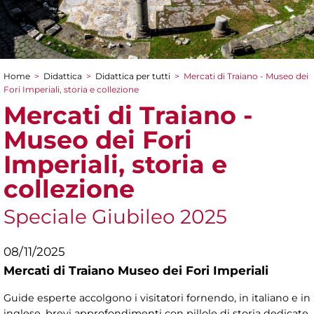
Home
>
Didattica
>
Didattica per tutti
>
Mercati di Traiano - Museo dei
Tu sei qui
Fori Imperiali, storia e collezione
Mercati di Traiano -
Museo dei Fori
Imperiali, storia e
collezione
Speciale Giubileo 2025
08/11/2025
Mercati di Traiano Museo dei Fori Imperiali
Guide esperte accolgono i visitatori fornendo, in italiano e in
inglese, brevi approfondimenti con pillole di storia dedicate