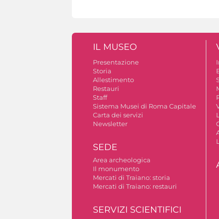
IL MUSEO
Presentazione
Storia
Allestimento
S
Restauri
Staff
Sistema Musei di Roma Capitale
V
Carta dei servizi
Newsletter
A
SEDE
Area archeologica
Il monumento
Mercati di Traiano: storia
Mercati di Traiano: restauri
SERVIZI SCIENTIFICI