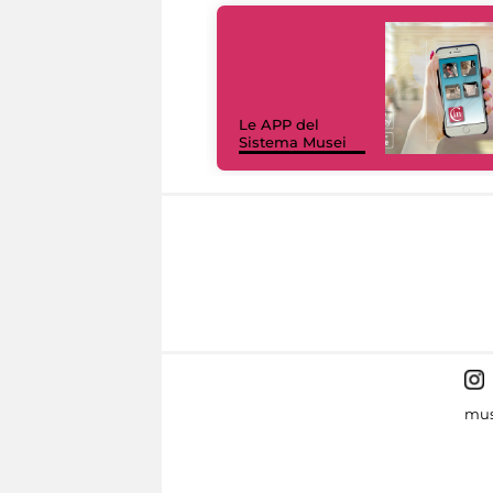
Le APP del
Sistema Musei
mus