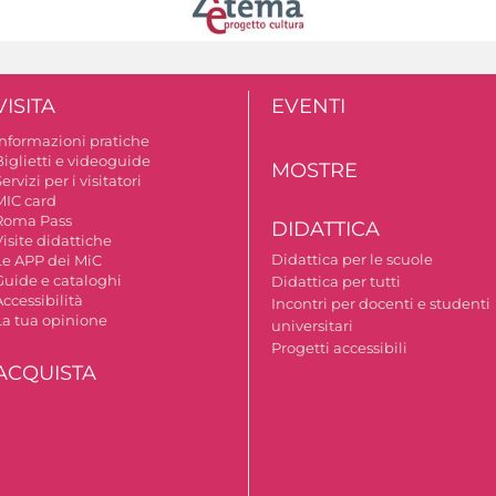
VISITA
EVENTI
Informazioni pratiche
Biglietti e videoguide
MOSTRE
ervizi per i visitatori
MIC card
Roma Pass
DIDATTICA
isite didattiche
Didattica per le scuole
Le APP dei MiC
Guide e cataloghi
Didattica per tutti
ccessibilità
Incontri per docenti e studenti
La tua opinione
universitari
Progetti accessibili
ACQUISTA