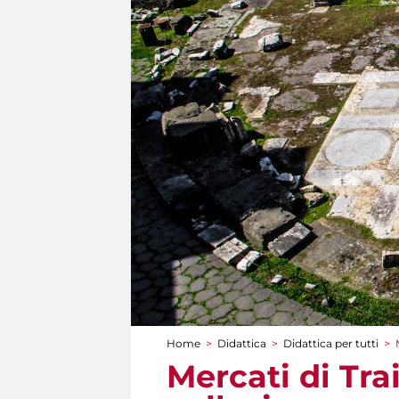
Home
>
Didattica
>
Didattica per tutti
>
Tu sei qui
Mercati di Tra