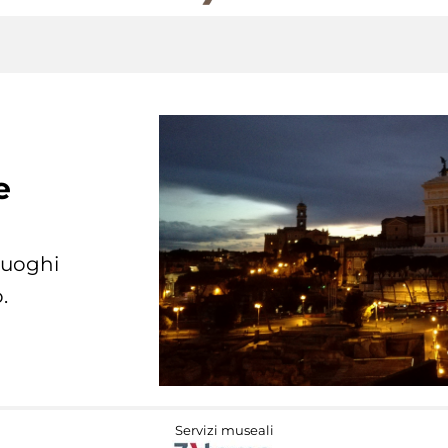
e
 luoghi
.
Servizi museali