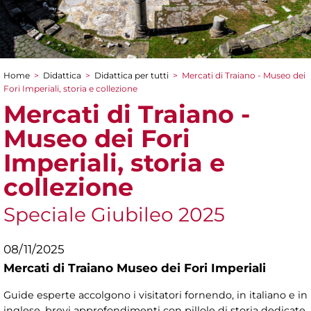
Home
>
Didattica
>
Didattica per tutti
>
Mercati di Traiano - Museo dei
Tu sei qui
Fori Imperiali, storia e collezione
Mercati di Traiano -
Museo dei Fori
Imperiali, storia e
collezione
Speciale Giubileo 2025
08/11/2025
Mercati di Traiano Museo dei Fori Imperiali
Guide esperte accolgono i visitatori fornendo, in italiano e in
inglese, brevi approfondimenti con pillole di storia dedicate