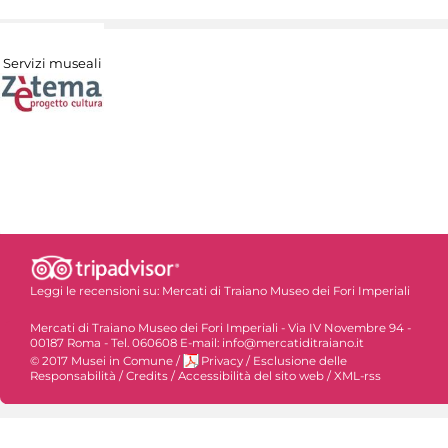
Servizi museali
Leggi le recensioni su:
Mercati di Traiano Museo dei Fori Imperiali
Mercati di Traiano Museo dei Fori Imperiali - Via IV Novembre 94 -
00187 Roma - Tel. 060608 E-mail: info@mercatiditraiano.it
© 2017 Musei in Comune
/
Privacy
/
Esclusione delle
Responsabilità
/
Credits
/
Accessibilità del sito web
/
XML-rss