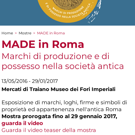
Home
>
Mostre
>
MADE in Roma
Tu sei qui
MADE in Roma
Marchi di produzione e di
possesso nella società antica
13/05/2016 - 29/01/2017
Mercati di Traiano Museo dei Fori Imperiali
Esposizione di marchi, loghi, firme e simboli di
proprietà ed appartenenza nell'antica Roma
Mostra prorogata fino al 29 gennaio 2017,
guarda il video
Guarda il video teaser della mostra