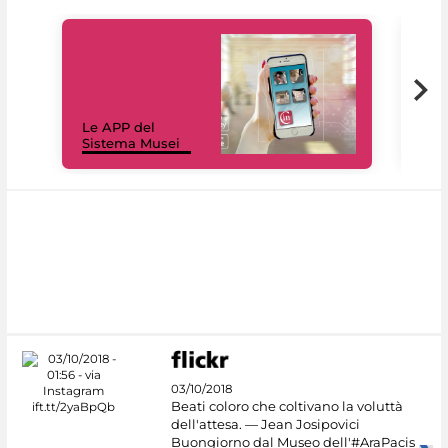
Il 
Le APP del
Mus
Sistema Musei
net
03/10/2018
Beati coloro che coltivano la voluttà
dell'attesa. — Jean Josipovici
Buongiorno dal Museo dell'#AraPacis