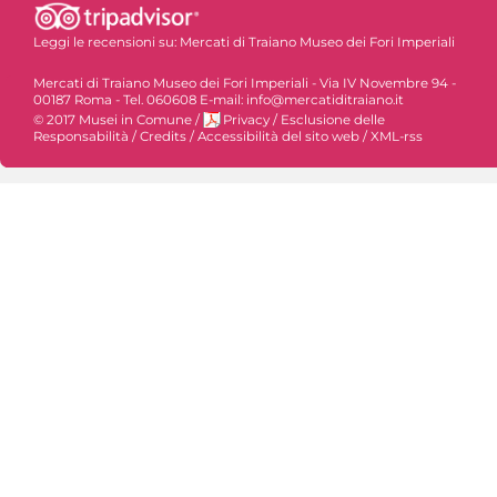
Leggi le recensioni su:
Mercati di Traiano Museo dei Fori Imperiali
Mercati di Traiano Museo dei Fori Imperiali - Via IV Novembre 94 -
00187 Roma - Tel. 060608 E-mail: info@mercatiditraiano.it
© 2017 Musei in Comune
/
Privacy
/
Esclusione delle
Responsabilità
/
Credits
/
Accessibilità del sito web
/
XML-rss