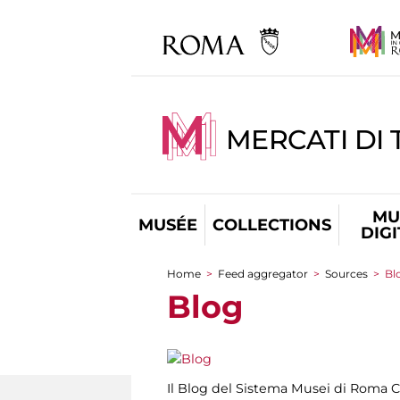
MERCATI DI 
MU
MUSÉE
COLLECTIONS
DIG
Home
>
Feed aggregator
>
Sources
>
Bl
You are here
Blog
Il Blog del Sistema Musei di Roma C