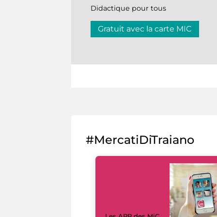
Didactique pour tous
Gratuit avec la carte MIC
#MercatiDiTraiano
Les APP des MiC