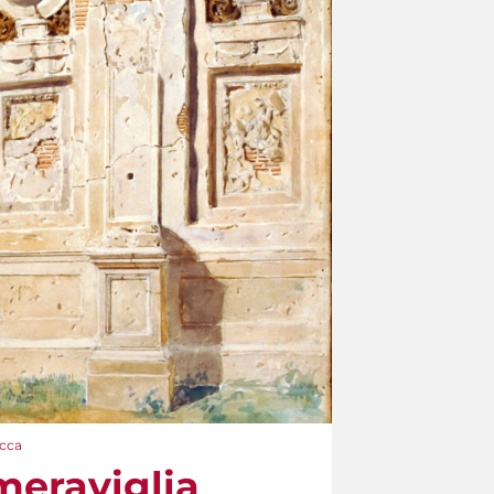
occa
 meraviglia