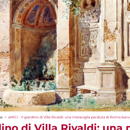
us
>
aMICi - Il giardino di Villa Rivaldi: una meraviglia perduta di Roma bar
dino di Villa Rivaldi: una