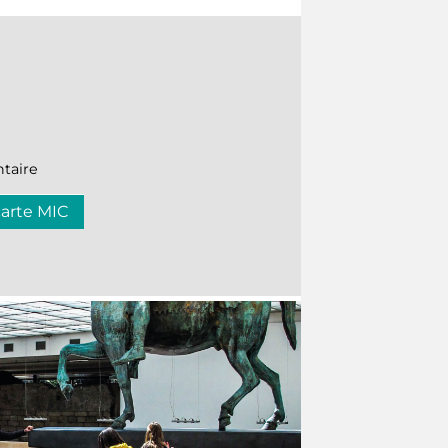
taire
carte MIC