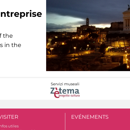
ntreprise
f the
s in the
Servizi museali
VISITER
EVÉNEMENTS
nfos utiles