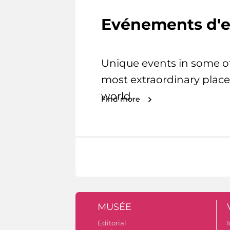
Evénements d'e
Unique events in some o
most extraordinary place
world.
Find more
MUSÉE
Editorial
I