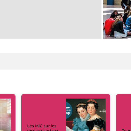
Les MiC sur les
réseaux sociaux
Tour