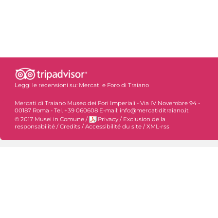
Leggi le recensioni su:
Mercati e Foro di Traiano
Mercati di Traiano Museo dei Fori Imperiali - Via IV Novembre 94 -
00187 Roma - Tel. +39 060608 E-mail: info@mercatiditraiano.it
© 2017 Musei in Comune
/
Privacy
/
Exclusion de la
responsabilité
/
Credits
/
Accessibilité du site
/
XML-rss