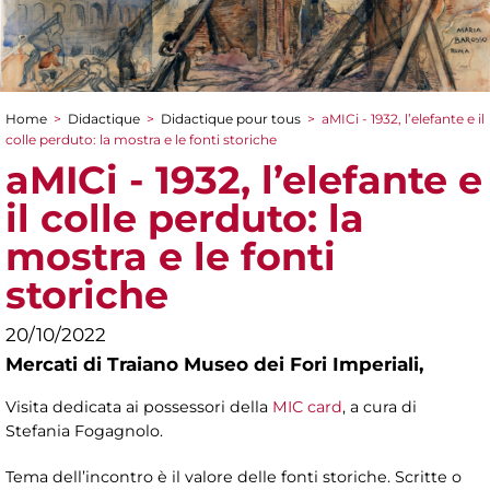
Home
>
Didactique
>
Didactique pour tous
>
aMICi - 1932, l’elefante e il
You are here
colle perduto: la mostra e le fonti storiche
aMICi - 1932, l’elefante e
il colle perduto: la
mostra e le fonti
storiche
20/10/2022
Mercati di Traiano Museo dei Fori Imperiali,
Visita dedicata ai possessori della
MIC card
, a cura di
Stefania Fogagnolo.
Tema dell’incontro è il valore delle fonti storiche. Scritte o