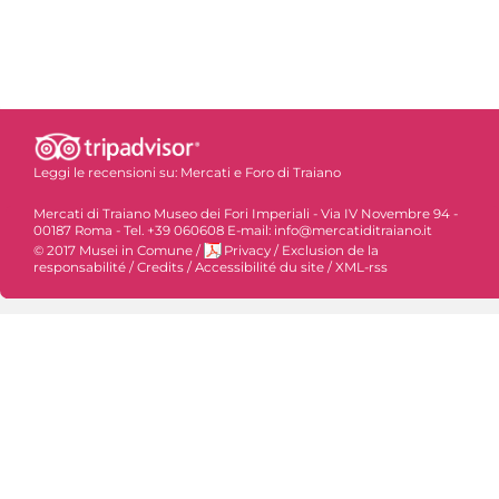
Leggi le recensioni su:
Mercati e Foro di Traiano
Mercati di Traiano Museo dei Fori Imperiali - Via IV Novembre 94 -
00187 Roma - Tel. +39 060608 E-mail: info@mercatiditraiano.it
© 2017 Musei in Comune
/
Privacy
/
Exclusion de la
responsabilité
/
Credits
/
Accessibilité du site
/
XML-rss