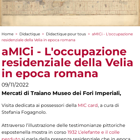
Home
>
Didactique
>
Didactique pour tous
>
aMICi - L'occupazione
You are here
residenziale della Velia in epoca romana
aMICi - L'occupazione
residenziale della Velia
in epoca romana
09/11/2022
Mercati di Traiano Museo dei Fori Imperiali,
Visita dedicata ai possessori della
MIC card
, a cura di
Stefania Fogagnolo.
Attraverso l’illustrazione delle testimonianze pittoriche
espostenella mostra in corso
1932 L’elefante e il colle
perduto
si parla della presenza residenziale che in epoca