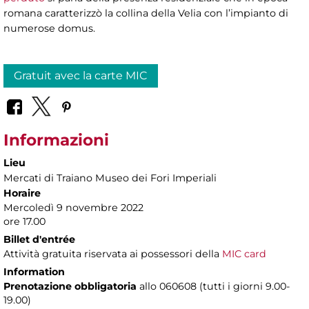
romana caratterizzò la collina della Velia con l’impianto di
numerose domus.
Gratuit avec la carte MIC
Informazioni
Lieu
Mercati di Traiano Museo dei Fori Imperiali
Horaire
Mercoledì 9 novembre 2022
ore 17.00
Billet d'entrée
Attività gratuita riservata ai possessori della
MIC card
Information
Prenotazione obbligatoria
allo 060608 (tutti i giorni 9.00-
19.00)