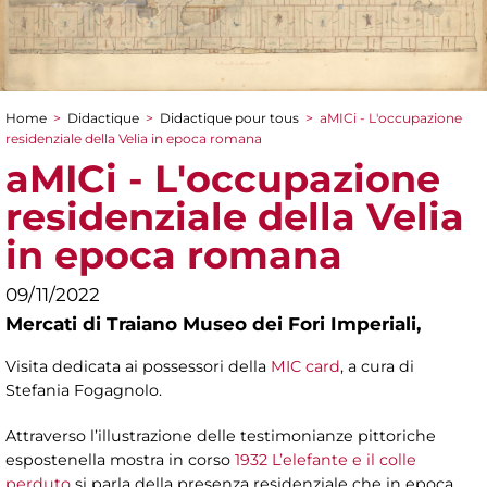
Home
>
Didactique
>
Didactique pour tous
>
aMICi - L'occupazione
You are here
residenziale della Velia in epoca romana
aMICi - L'occupazione
residenziale della Velia
in epoca romana
09/11/2022
Mercati di Traiano Museo dei Fori Imperiali,
Visita dedicata ai possessori della
MIC card
, a cura di
Stefania Fogagnolo.
Attraverso l’illustrazione delle testimonianze pittoriche
espostenella mostra in corso
1932 L’elefante e il colle
perduto
si parla della presenza residenziale che in epoca