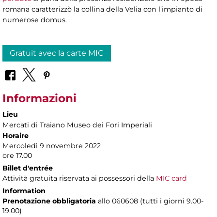
romana caratterizzò la collina della Velia con l’impianto di
numerose domus.
Gratuit avec la carte MIC
Informazioni
Lieu
Mercati di Traiano Museo dei Fori Imperiali
Horaire
Mercoledì 9 novembre 2022
ore 17.00
Billet d'entrée
Attività gratuita riservata ai possessori della
MIC card
Information
Prenotazione obbligatoria
allo 060608 (tutti i giorni 9.00-
19.00)