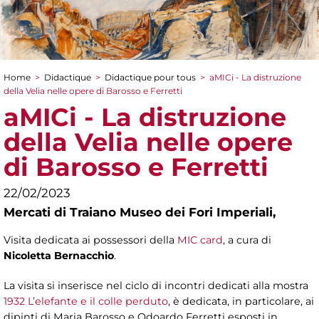
Home
>
Didactique
>
Didactique pour tous
>
aMICi - La distruzione
You are here
della Velia nelle opere di Barosso e Ferretti
aMICi - La distruzione
della Velia nelle opere
di Barosso e Ferretti
22/02/2023
Mercati di Traiano Museo dei Fori Imperiali,
Visita dedicata ai possessori della
MIC card
, a cura di
Nicoletta Bernacchio
.
La visita si inserisce nel ciclo di incontri dedicati alla mostra
1932 L’elefante e il colle perduto
, è dedicata, in particolare, ai
dipinti di Maria Barosso e Odoardo Ferretti esposti in