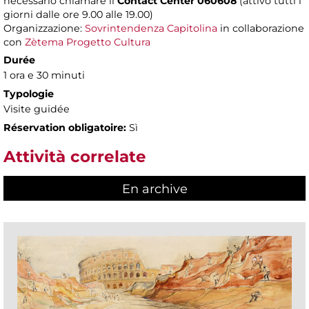
necessario chiamare il
Contact Center 060608
(attivo tutti i
giorni dalle ore 9.00 alle 19.00)
Organizzazione:
Sovrintendenza Capitolina
in collaborazione
con
Zètema Progetto Cultura
Durée
1 ora e 30 minuti
Typologie
Visite guidée
Réservation obligatoire:
Sì
Attività correlate
En archive