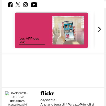
Les APP des
Les
MiC
rés
04/10/2018
Al piano terra di #PalazzoPrimoli si