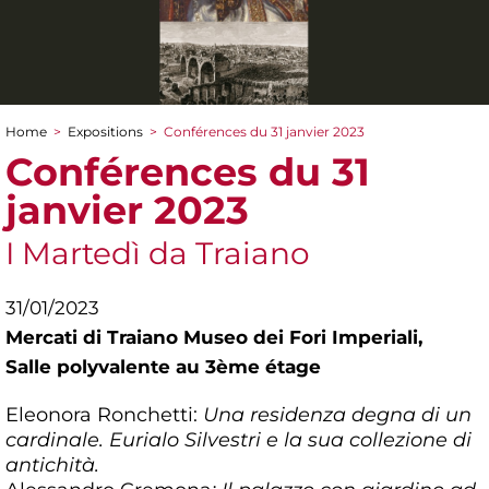
Home
>
Expositions
>
Conférences du 31 janvier 2023
You are here
Conférences du 31
janvier 2023
I Martedì da Traiano
31/01/2023
Mercati di Traiano Museo dei Fori Imperiali,
Salle polyvalente au 3ème étage
Eleonora Ronchetti:
Una residenza degna di un
cardinale. Eurialo Silvestri e la sua collezione di
antichità.