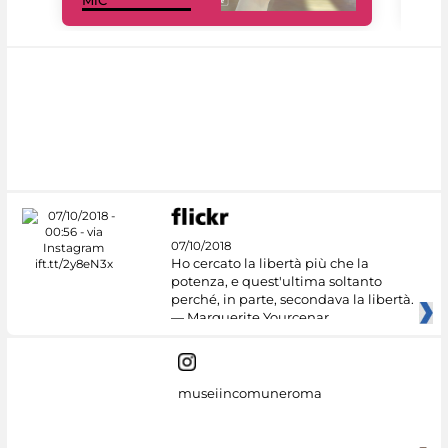
MiC
rés
07/10/2018
Ho cercato la libertà più che la
potenza, e quest'ultima soltanto
perché, in parte, secondava la libertà.
— Marguerite Yourcenar
museiincomuneroma