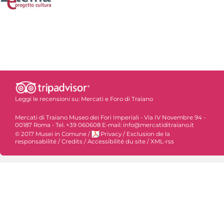
Leggi le recensioni su:
Mercati e Foro di Traiano
Mercati di Traiano Museo dei Fori Imperiali - Via IV Novembre 94 -
00187 Roma - Tel. +39 060608 E-mail: info@mercatiditraiano.it
© 2017 Musei in Comune
/
Privacy
/
Exclusion de la
responsabilité
/
Credits
/
Accessibilité du site
/
XML-rss