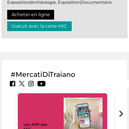
Exposition|Archéologie, Exposition|Documentaire
Acheter en ligne
Gratuit avec la carte MIC
#MercatiDiTraiano
Les APP des
Les