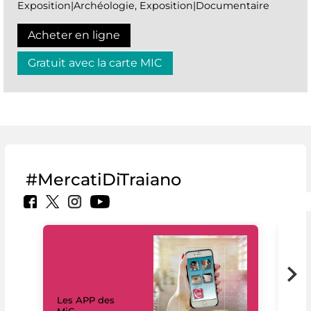
Exposition|Archéologie, Exposition|Documentaire
Acheter en ligne
Gratuit avec la carte MIC
#MercatiDiTraiano
Les APP des
Les