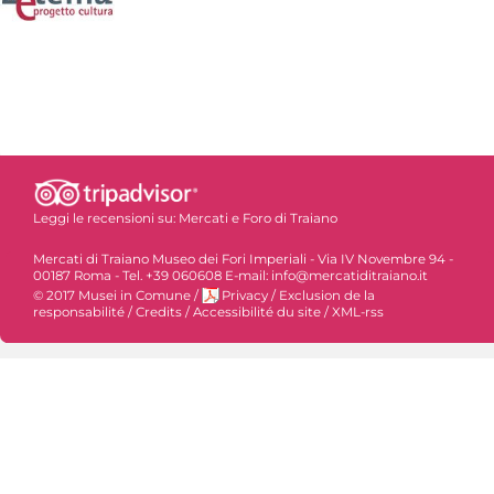
Leggi le recensioni su:
Mercati e Foro di Traiano
Mercati di Traiano Museo dei Fori Imperiali - Via IV Novembre 94 -
00187 Roma - Tel. +39 060608 E-mail: info@mercatiditraiano.it
© 2017 Musei in Comune
/
Privacy
/
Exclusion de la
responsabilité
/
Credits
/
Accessibilité du site
/
XML-rss