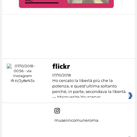
MiC
rés
07/10/2018
Ho cercato la libertà più che la
potenza, e quest'ultima soltanto
perché, in parte, secondava la libertà.
— Marguerite Yourcenar
museiincomuneroma