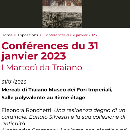
Home
>
Expositions
>
Conférences du 31 janvier 2023
You are here
Conférences du 31
janvier 2023
I Martedì da Traiano
31/01/2023
Mercati di Traiano Museo dei Fori Imperiali,
Salle polyvalente au 3ème étage
Eleonora Ronchetti:
Una residenza degna di un
cardinale. Eurialo Silvestri e la sua collezione di
antichità.