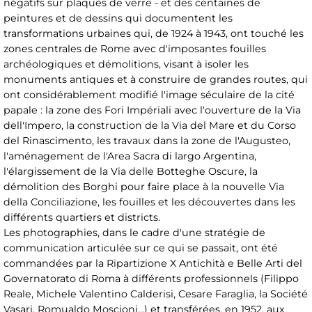
négatifs sur plaques de verre - et des centaines de
peintures et de dessins qui documentent les
transformations urbaines qui, de 1924 à 1943, ont touché les
zones centrales de Rome avec d'imposantes fouilles
archéologiques et démolitions, visant à isoler les
monuments antiques et à construire de grandes routes, qui
ont considérablement modifié l'image séculaire de la cité
papale : la zone des Fori Impériali avec l'ouverture de la Via
dell'Impero, la construction de la Via del Mare et du Corso
del Rinascimento, les travaux dans la zone de l'Augusteo,
l'aménagement de l'Area Sacra di largo Argentina,
l'élargissement de la Via delle Botteghe Oscure, la
démolition des Borghi pour faire place à la nouvelle Via
della Conciliazione, les fouilles et les découvertes dans les
différents quartiers et districts.
Les photographies, dans le cadre d'une stratégie de
communication articulée sur ce qui se passait, ont été
commandées par la Ripartizione X Antichità e Belle Arti del
Governatorato di Roma à différents professionnels (Filippo
Reale, Michele Valentino Calderisi, Cesare Faraglia, la Société
Vasari, Romualdo Moscioni...) et transférées, en 1952, aux