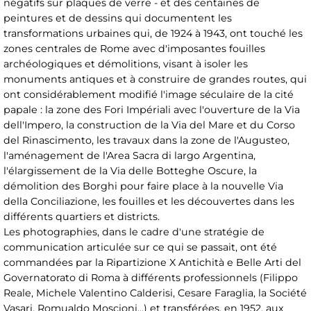
négatifs sur plaques de verre - et des centaines de
peintures et de dessins qui documentent les
transformations urbaines qui, de 1924 à 1943, ont touché les
zones centrales de Rome avec d'imposantes fouilles
archéologiques et démolitions, visant à isoler les
monuments antiques et à construire de grandes routes, qui
ont considérablement modifié l'image séculaire de la cité
papale : la zone des Fori Impériali avec l'ouverture de la Via
dell'Impero, la construction de la Via del Mare et du Corso
del Rinascimento, les travaux dans la zone de l'Augusteo,
l'aménagement de l'Area Sacra di largo Argentina,
l'élargissement de la Via delle Botteghe Oscure, la
démolition des Borghi pour faire place à la nouvelle Via
della Conciliazione, les fouilles et les découvertes dans les
différents quartiers et districts.
Les photographies, dans le cadre d'une stratégie de
communication articulée sur ce qui se passait, ont été
commandées par la Ripartizione X Antichità e Belle Arti del
Governatorato di Roma à différents professionnels (Filippo
Reale, Michele Valentino Calderisi, Cesare Faraglia, la Société
Vasari, Romualdo Moscioni...) et transférées, en 1952, aux