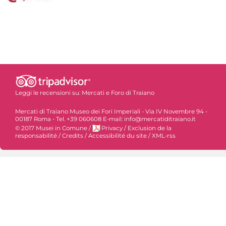
Leggi le recensioni su:
Mercati e Foro di Traiano
Mercati di Traiano Museo dei Fori Imperiali - Via IV Novembre 94 -
00187 Roma - Tel. +39 060608 E-mail: info@mercatiditraiano.it
© 2017 Musei in Comune
/
Privacy
/
Exclusion de la
responsabilité
/
Credits
/
Accessibilité du site
/
XML-rss