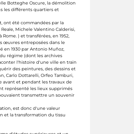
elle Botteghe Oscure, la démolition
s les différents quartiers et
it, ont été commandées par la
 Reale, Michele Valentino Calderisi,
à Rome. ) et transférées, en 1952,
les œuvres entreposées dans le
réé en 1930 par Antonio Muñoz,
du régime (dont les archives
nter l'histoire d'une ville en train
érir des peintures, des dessins et
n, Carlo Dottarelli, Orfeo Tamburi,
le avant et pendant les travaux de
ent représenté les lieux supprimés
" pouvaient transmettre un souvenir
ation, est donc d'une valeur
n et la transformation du tissu
plôme d'études supérieures et un