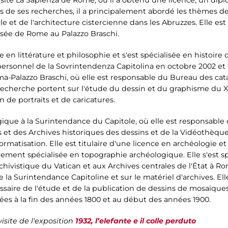
urs de ses recherches, il a principalement abordé les thèmes d
le et de l'architecture cistercienne dans les Abruzzes. Elle e
sée de Rome au Palazzo Braschi.
en littérature et philosophie et s'est spécialisée en histoire 
personnel de la Sovrintendenza Capitolina en octobre 2002 et 
ma-Palazzo Braschi, où elle est responsable du Bureau des ca
echerche portent sur l'étude du dessin et du graphisme du XV
n de portraits et de caricatures.
gique à la Surintendance du Capitole, où elle est responsab
 et des Archives historiques des dessins et de la Vidéothèque,
ormatisation. Elle est titulaire d'une licence en archéologie et h
ement spécialisée en topographie archéologique. Elle s'est spé
ivistique du Vatican et aux Archives centrales de l'État à Rom
a Surintendance Capitoline et sur le matériel d'archives. Elle
ssaire de l'étude et de la publication de dessins de mosaïqu
ées à la fin des années 1800 et au début des années 1900.
isite de l'exposition
1932, l’elefante e il colle perduto