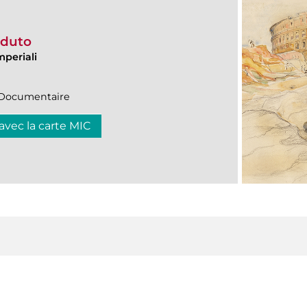
erduto
mperiali
n|Documentaire
 avec la carte MIC