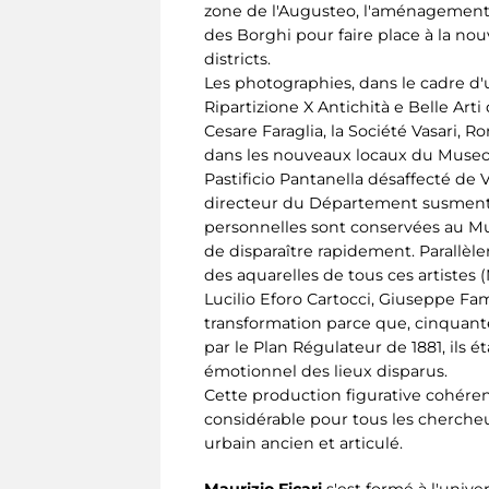
zone de l'Augusteo, l'aménagement d
des Borghi pour faire place à la nouv
districts.
Les photographies, dans le cadre d'
Ripartizione X Antichità e Belle Art
Cesare Faraglia, la Société Vasari, R
dans les nouveaux locaux du Museo 
Pastificio Pantanella désaffecté de
directeur du Département susmention
personnelles sont conservées au Muse
de disparaître rapidement. Parallè
des aquarelles de tous ces artistes 
Lucilio Eforo Cartocci, Giuseppe Fam
transformation parce que, cinquante
par le Plan Régulateur de 1881, ils
émotionnel des lieux disparus.
Cette production figurative cohérent
considérable pour tous les chercheur
urbain ancien et articulé.
Maurizio Ficari
s'est formé à l'univ