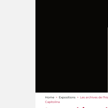
Home
>
Expositions
>
Les archives de l'h
You are here
Capitolina