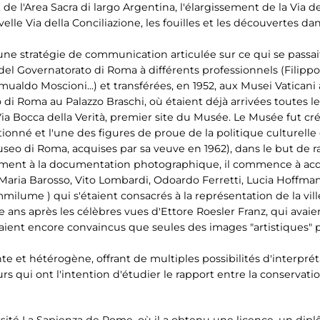
e l'Area Sacra di largo Argentina, l'élargissement de la Via d
elle Via della Conciliazione, les fouilles et les découvertes dan
une stratégie de communication articulée sur ce qui se passa
i del Governatorato di Roma à différents professionnels (Filippo
omualdo Moscioni...) et transférées, en 1952, aux Musei Vaticani 
di Roma au Palazzo Braschi, où étaient déjà arrivées toutes 
 Via Bocca della Verità, premier site du Musée. Le Musée fut c
né et l'une des figures de proue de la politique culturelle 
o di Roma, acquises par sa veuve en 1962), dans le but de raco
lement à la documentation photographique, il commence à acqu
(Maria Barosso, Vito Lombardi, Odoardo Ferretti, Lucia Hoffman
milume ) qui s'étaient consacrés à la représentation de la vil
 ans après les célèbres vues d'Ettore Roesler Franz, qui avai
 étaient encore convaincus que seules des images "artistiques
e et hétérogène, offrant de multiples possibilités d'interprét
s qui ont l'intention d'étudier le rapport entre la conservatio
ersité La Sapienza de Rome, où il a obtenu une licence, un di