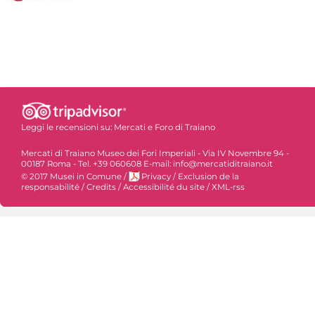
Leggi le recensioni su:
Mercati e Foro di Traiano
Mercati di Traiano Museo dei Fori Imperiali - Via IV Novembre 94 -
00187 Roma - Tel. +39 060608 E-mail: info@mercatiditraiano.it
© 2017 Musei in Comune
/
Privacy
/
Exclusion de la
responsabilité
/
Credits
/
Accessibilité du site
/
XML-rss