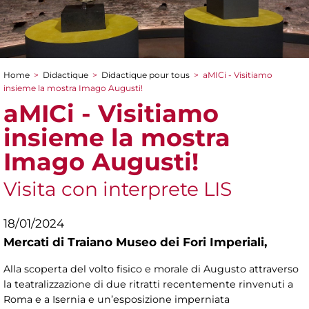
Home
>
Didactique
>
Didactique pour tous
>
aMICi - Visitiamo
You are here
insieme la mostra Imago Augusti!
aMICi - Visitiamo
insieme la mostra
Imago Augusti!
Visita con interprete LIS
18/01/2024
Mercati di Traiano Museo dei Fori Imperiali,
Alla scoperta del volto fisico e morale di Augusto attraverso
la teatralizzazione di due ritratti recentemente rinvenuti a
Roma e a Isernia e un’esposizione imperniata