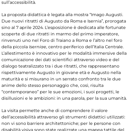
sull’accessibilità.
La proposta didattica è legata alla mostra “Imago Augusti.
Due nuovi ritratti di Augusto da Roma e Isernia”, prorogata
sino al 7 aprile 2024. L’esposizione è dedicata alle fortunate
scoperte di due ritratti in marmo del primo imperatore,
rinvenuti uno nel Foro di Traiano a Roma e l’altro nel foro
della piccola
Iserniae
, centro periferico dell’Italia Centrale.
L’allestimento è innovativo per le modalità immersive della
comunicazione dei dati scientifici attraverso video e del
dialogo teatralizzato tra i due ritratti, che rappresentano
rispettivamente Augusto in giovane età e Augusto nella
maturità e si misurano in un serrato confronto tra le due
anime dello stesso personaggio che, così, risulta
“contemporaneo” per le sue emozioni, i suoi progetti, le
disillusioni e le ambizioni: in una parola, per la sua umanità.
La visita permette anche di comprendere il valore
dell’accessibilità attraverso gli strumenti didattici utilizzati:
non vi sono barriere architettoniche; per le persone con
disabilità visiva sono state realizzate una mappa tattile del