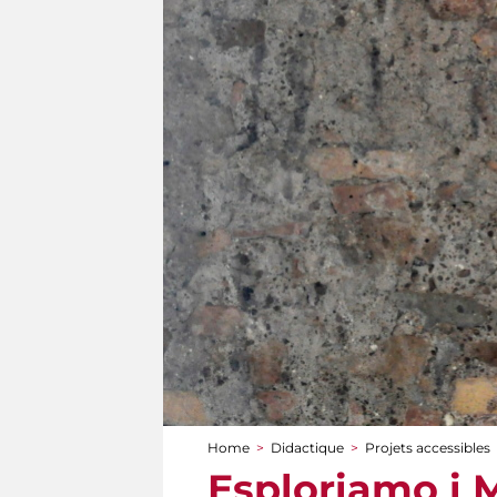
Home
>
Didactique
>
Projets accessibles
You are here
Esploriamo i M