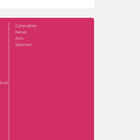
Calendrier
News
Avis
Sponsor
s et