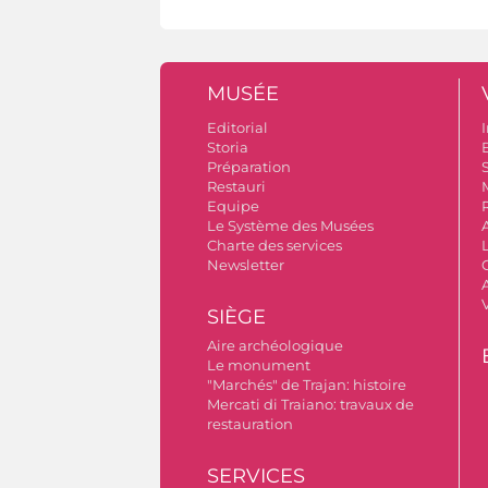
MUSÉE
Editorial
I
Storia
Préparation
S
Restauri
Equipe
Le Système des Musées
Charte des services
Newsletter
A
SIÈGE
Aire archéologique
Le monument
"Marchés" de Trajan: histoire
Mercati di Traiano: travaux de
restauration
SERVICES