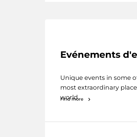
Evénements d'e
Unique events in some o
most extraordinary place
world.
Find more