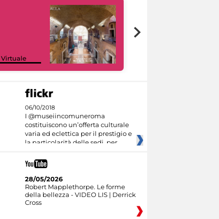
Google Arts &
 Virtuale
Culture
06/10/2018
I @museiincomuneroma
costituiscono un’offerta culturale
varia ed eclettica per il prestigio e
la particolarità delle sedi, per
28/05/2026
Robert Mapplethorpe. Le forme
della bellezza - VIDEO LIS | Derrick
Cross