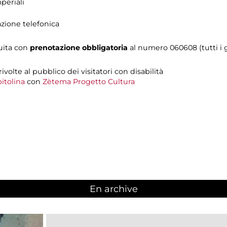
periali
azione telefonica
tuita con
prenotazione obbligatoria
al numero 060608 (tutti i gi
 rivolte al pubblico dei visitatori con disabilità
itolina
con
Zètema Progetto Cultura
En archive