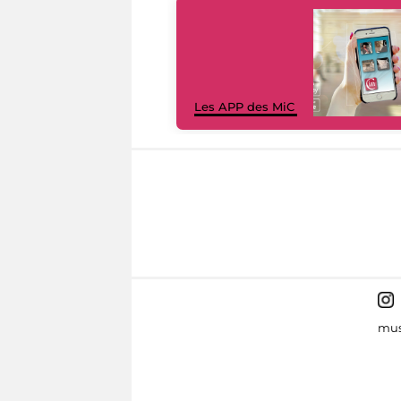
Les APP des MiC
mus