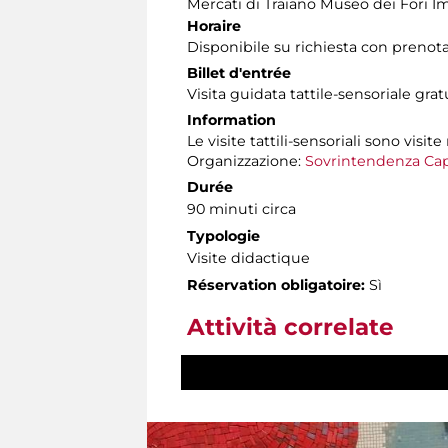
Mercati di Traiano Museo dei Fori Im
Horaire
Disponibile su richiesta con prenot
Billet d'entrée
Visita guidata tattile-sensoriale gra
Information
Le visite tattili-sensoriali sono visite
Organizzazione:
Sovrintendenza Cap
Durée
90 minuti circa
Typologie
Visite didactique
Réservation obligatoire:
Sì
Attività correlate