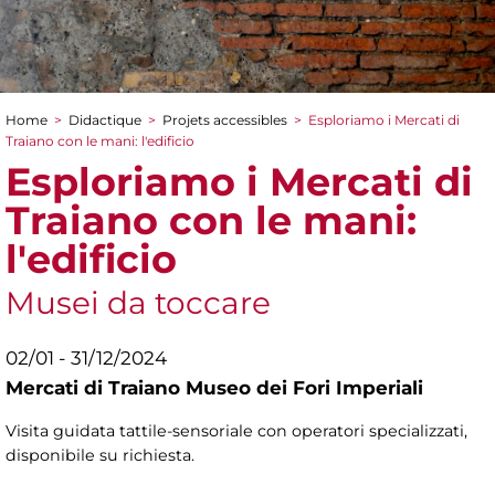
Home
>
Didactique
>
Projets accessibles
>
Esploriamo i Mercati di
You are here
Traiano con le mani: l'edificio
Esploriamo i Mercati di
Traiano con le mani:
l'edificio
Musei da toccare
02/01 - 31/12/2024
Mercati di Traiano Museo dei Fori Imperiali
Visita guidata tattile-sensoriale con operatori specializzati,
disponibile su richiesta.