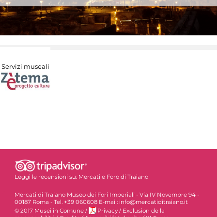
Servizi museali
Leggi le recensioni su:
Mercati e Foro di Traiano
Mercati di Traiano Museo dei Fori Imperiali - Via IV Novembre 94 -
00187 Roma - Tel. +39 060608 E-mail: info@mercatiditraiano.it
© 2017 Musei in Comune
/
Privacy
/
Exclusion de la