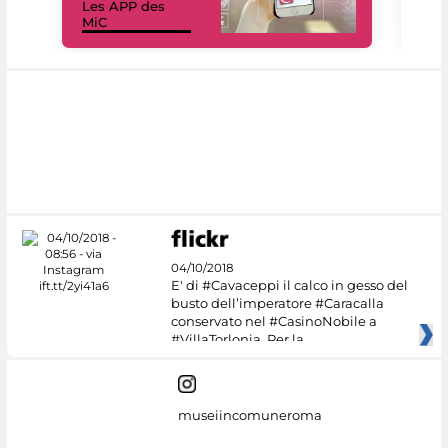
Les APP des
Les
MiC
rés
04/10/2018
E' di #Cavaceppi il calco in gesso del
busto dell’imperatore #Caracalla
conservato nel #CasinoNobile a
#VillaTorlonia. Per la
museiincomuneroma