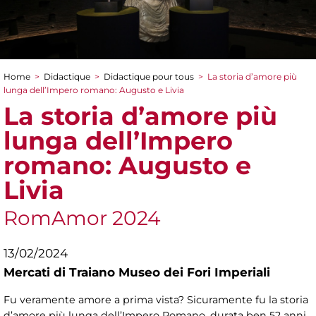
Home
>
Didactique
>
Didactique pour tous
>
La storia d’amore più
You are here
lunga dell’Impero romano: Augusto e Livia
La storia d’amore più
lunga dell’Impero
romano: Augusto e
Livia
RomAmor 2024
13/02/2024
Mercati di Traiano Museo dei Fori Imperiali
Fu veramente amore a prima vista? Sicuramente fu la storia
d’amore più lunga dell’Impero Romano, durata ben 52 anni,