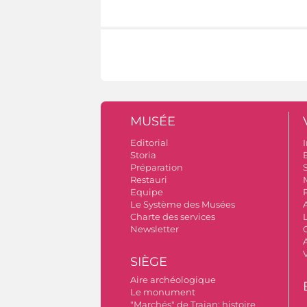
MUSÉE
Editorial
I
Storia
Préparation
S
Restauri
Equipe
Le Système des Musées
Charte des services
Newsletter
A
SIÈGE
Aire archéologique
Le monument
"Marchés" de Trajan: histoire