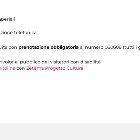
periali
azione telefonica
tuita con
prenotazione obbligatoria
al numero 060608 (tutti i gi
 rivolte al pubblico dei visitatori con disabilità
itolina
con
Zètema Progetto Cultura