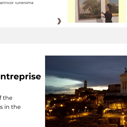
eiincomuneroma
ntreprise
f the
s in the