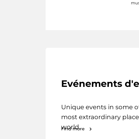
mus
Evénements d'e
Unique events in some o
most extraordinary place
world.
Find more