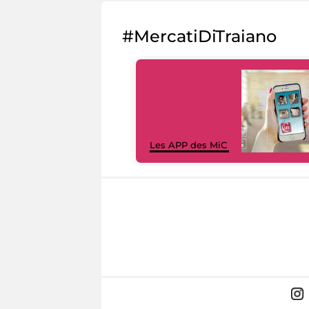
#MercatiDiTraiano
Les APP des MiC