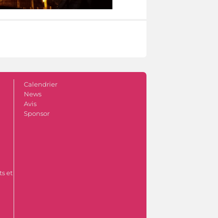
Calendrier
News
Avis
Sponsor
s et