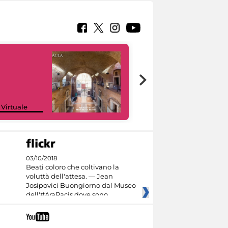
Google Arts &
 Virtuale
Culture
03/10/2018
Beati coloro che coltivano la
voluttà dell'attesa. — Jean
Josipovici Buongiorno dal Museo
dell'#AraPacis dove sono