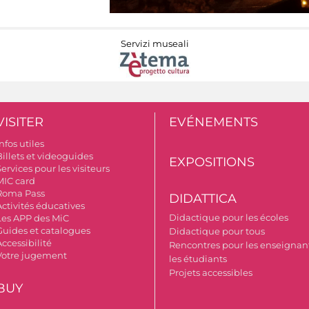
Servizi museali
VISITER
EVÉNEMENTS
nfos utiles
Billets et videoguides
EXPOSITIONS
ervices pour les visiteurs
MIC card
Roma Pass
DIDATTICA
Activités éducatives
Didactique pour les écoles
Les APP des MiC
Guides et catalogues
Didactique pour tous
ccessibilité
Rencontres pour les enseignant
Votre jugement
les étudiants
Projets accessibles
BUY