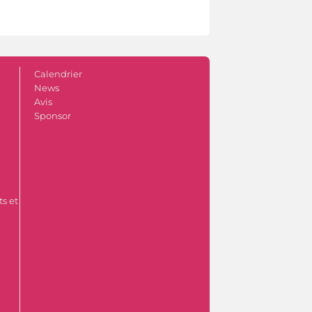
Calendrier
News
Avis
Sponsor
s et