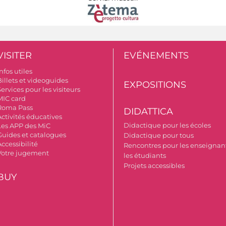
VISITER
EVÉNEMENTS
nfos utiles
Billets et videoguides
EXPOSITIONS
ervices pour les visiteurs
MIC card
Roma Pass
DIDATTICA
Activités éducatives
Didactique pour les écoles
Les APP des MiC
Guides et catalogues
Didactique pour tous
ccessibilité
Rencontres pour les enseignant
Votre jugement
les étudiants
Projets accessibles
BUY