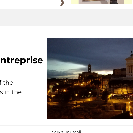
ntreprise
f the
s in the
Servizi museali