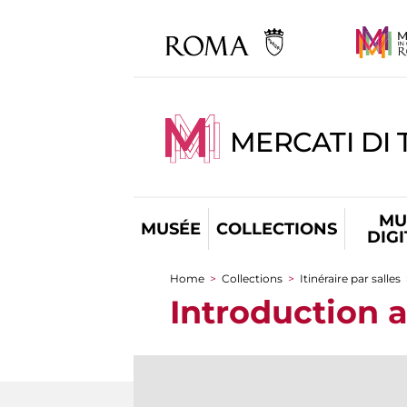
MERCATI DI 
MU
MUSÉE
COLLECTIONS
DIG
Home
>
Collections
>
Itinéraire par salles
You are here
Introduction 