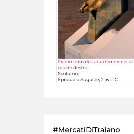
Frammento di statua femminile di 
(piede destro)
Sculpture
Époque d’Auguste, 2 av. J.C.
#MercatiDiTraiano