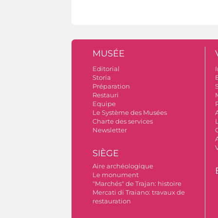
MUSÉE
Editorial
I
Storia
Préparation
S
Restauri
Equipe
Le Système des Musées
Charte des services
Newsletter
A
SIÈGE
Aire archéologique
Le monument
"Marchés" de Trajan: histoire
Mercati di Traiano: travaux de
restauration