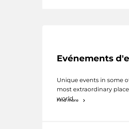
Evénements d'e
Unique events in some o
most extraordinary place
world.
Find more