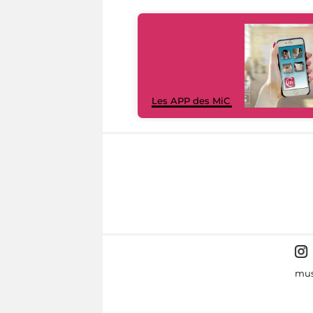
Les APP des MiC
mus