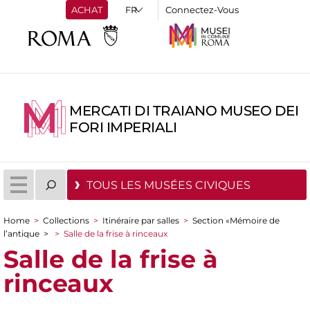
ACHAT
Connectez-Vous
MERCATI DI TRAIANO MUSEO DEI
FORI IMPERIALI
TOUS LES MUSÉES CIVIQUES
Home
>
Collections
>
Itinéraire par salles
>
Section «Mémoire de
You are here
l’antique
>
>
Salle de la frise à rinceaux
Salle de la frise à
rinceaux