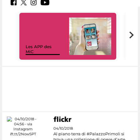
Les APP des
Les
MiC
rés
04/10/2018
Al piano terra di #PalazzoPrimoli si
trova una collezione di opere d’arte,