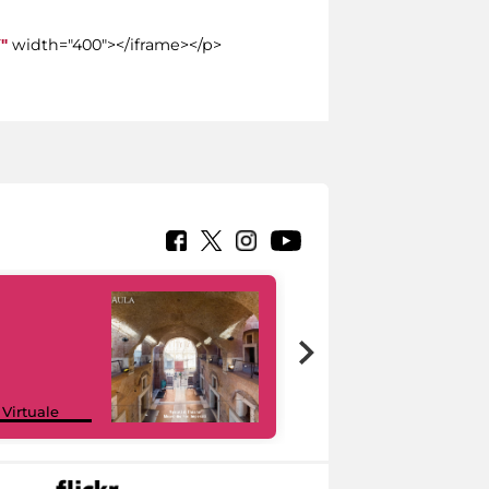
"
width="400"></iframe></p>
Google Arts &
 Virtuale
Culture