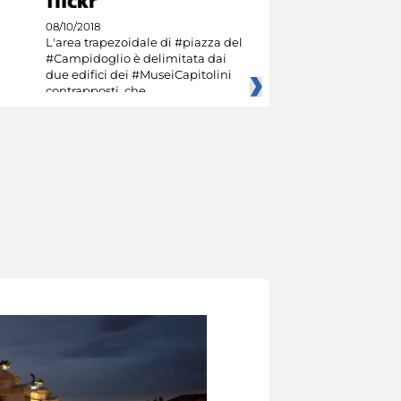
08/10/2018
L'area trapezoidale di #piazza del
#Campidoglio è delimitata dai
due edifici dei #MuseiCapitolini
contrapposti, che