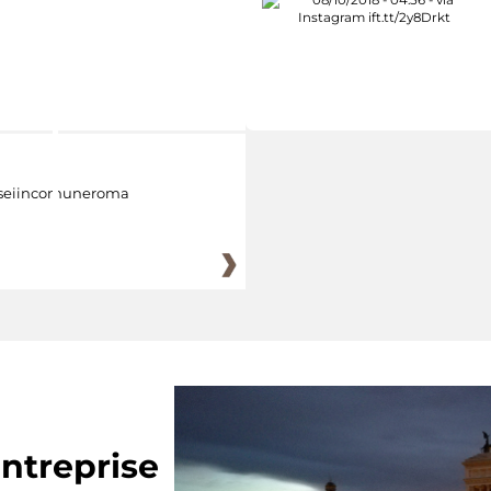
eiincomuneroma
ntreprise