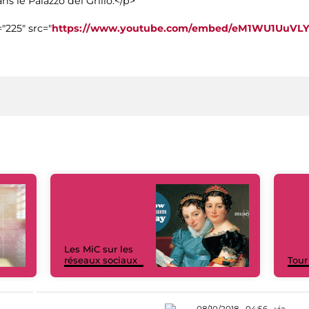
ns le Palazzo del Grillo.</p>
"225" src="
https://www.youtube.com/embed/eM1WU1UuVLY
Les MiC sur les
réseaux sociaux
Tour