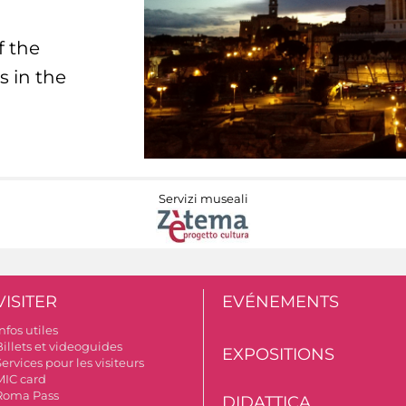
f the
s in the
Servizi museali
VISITER
EVÉNEMENTS
nfos utiles
Billets et videoguides
EXPOSITIONS
ervices pour les visiteurs
MIC card
Roma Pass
DIDATTICA