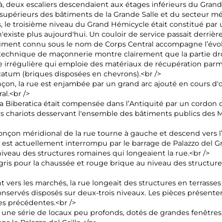
, deux escaliers descendaient aux étages inférieurs du Grand
upérieurs des bâtiments de la Grande Salle et du secteur mér
s, le troisième niveau du Grand Hémicycle était constitué p
n'existe plus aujourd'hui. Un couloir de service passait derrière
âtiment connu sous le nom de Corps Central accompagne l’évol
technique de maçonnerie montre clairement que la partie droi
irrégulière qui emploie des matériaux de récupération parm
atum (briques disposées en chevrons).<br />
nçon, la rue est enjambée par un grand arc ajouté en cours d'o
al.<br />
a Biberatica était compensée dans l’Antiquité par un cordon de 
s chariots desservant l'ensemble des bâtiments publics des 
nçon méridional de la rue tourne à gauche et descend vers l’ac
est actuellement interrompu par le barrage de Palazzo del Gril
iveau des structures romaines qui longeaient la rue.<br />
is pour la chaussée et rouge brique au niveau des structure
t vers les marchés, la rue longeait des structures en terrass
onservés disposés sur deux-trois niveaux. Les pièces présenten
es précédentes.<br />
e une série de locaux peu profonds, dotés de grandes fenêtres,