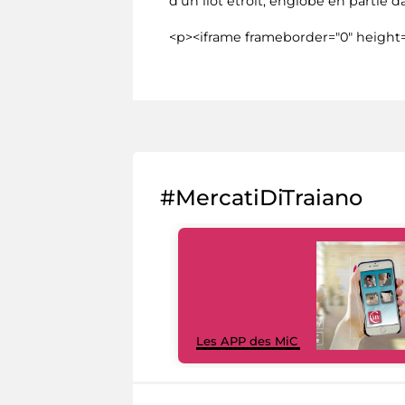
d’un îlot étroit, englobé en partie da
<p><iframe frameborder="0" height=
#MercatiDiTraiano
Les APP des MiC