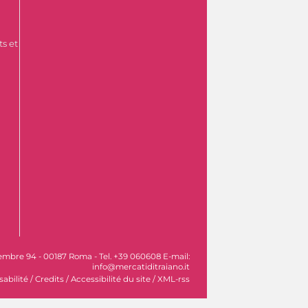
s et
vembre 94 - 00187 Roma - Tel. +39 060608 E-mail:
info@mercatiditraiano.it
sabilité
/
Credits
/
Accessibilité du site
/
XML-rss