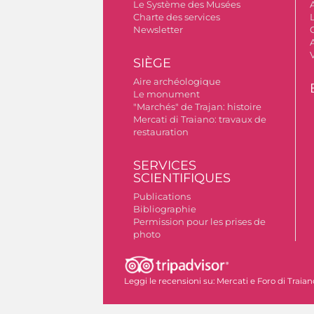
Le Système des Musées
Charte des services
Newsletter
A
SIÈGE
Aire archéologique
Le monument
"Marchés" de Trajan: histoire
Mercati di Traiano: travaux de
restauration
SERVICES
SCIENTIFIQUES
Publications
Bibliographie
Permission pour les prises de
photo
Leggi le recensioni su:
Mercati e Foro di Traian