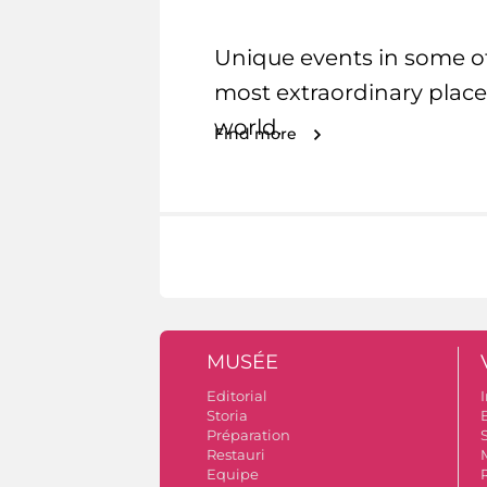
Unique events in some o
most extraordinary place
world.
Find more
MUSÉE
Editorial
I
Storia
Préparation
S
Restauri
Equipe