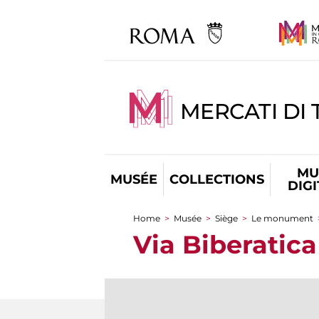
MERCATI DI 
MU
MUSÉE
COLLECTIONS
DIG
Home
>
Musée
>
Siège
>
Le monument
You are here
Via Biberatica