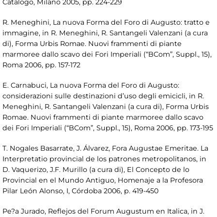
Catalogo, Milano 2005, pp. 224-229
R. Meneghini, La nuova Forma del Foro di Augusto: tratto e
immagine, in R. Meneghini, R. Santangeli Valenzani (a cura
di), Forma Urbis Romae. Nuovi frammenti di piante
marmoree dallo scavo dei Fori Imperiali (“BCom”, Suppl., 15),
Roma 2006, pp. 157-172
E. Carnabuci, La nuova Forma del Foro di Augusto:
considerazioni sulle destinazioni d’uso degli emicicli, in R.
Meneghini, R. Santangeli Valenzani (a cura di), Forma Urbis
Romae. Nuovi frammenti di piante marmoree dallo scavo
dei Fori Imperiali (“BCom”, Suppl., 15), Roma 2006, pp. 173-195
T. Nogales Basarrate, J. Álvarez, Fora Augustae Emeritae. La
Interpretatio provincial de los patrones metropolitanos, in
D. Vaquerizo, J.F. Murillo (a cura di), El Concepto de lo
Provincial en el Mundo Antiguo, Homenaje a la Profesora
Pilar León Alonso, I, Córdoba 2006, p. 419-450
Pe?a Jurado, Reflejos del Forum Augustum en Italica, in J.