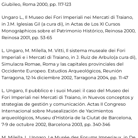
Giubileo, Roma 2000, pp. 117-123
Ungaro L., Il Museo dei Fori Imperiali nei Mercati di Traiano,
in J.M. Iglesias Gil (a cura di), in Actas de Los XI Cursos
Monográphicos sobre el Patrimonio Histórico, Reinosa 2000,
Reinosa 2001, pp. 53-65
L. Ungaro, M. Milella, M. Vitti, Il sistema museale dei Fori
Imperiali e i Mercati di Traiano, in J. Ruiz de Arbulo(a cura di),
Simulacra Romae, Roma y las capitales provinciales del
Occidente Europeo. Estudios Arqueológicos, Reunión
Tarragona, 12-14 diciembre 2002, Tarragona 2004, pp. 11-47
L. Ungaro, Il pubblico e i suoi Musei: il caso del Museo dei
Fori Imperiali nei Mercati di Traiano, in Nuevos conceptos y
strategias de gestión y comunicación. Actas II Congreso
Internacional sobre Musealización de Yacimientos
arqueológicos, Museu d’Història de la Ciutat de Barcelona,
7-9 de octubre 2002, Barcelona 2003, pp. 340-346
M. Milella, L. Ungaro, Le Musée des Forums Imperiaux, in De