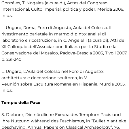
Gonzáles, T. Nogales (a cura di), Actas del Congreso
Internacional, Culto imperial: politica y poder, Mérida 2006,
in c.s.
L. Ungaro, Roma, Foro di Augusto, Aula del Colosso. Il
rivestimento parietale in marmo dipinto: analisi di
laboratorio e ricostruzione, in C. Angelelli (a cura di), Atti del
XII Colloquio dell’Associazione Italiana per lo Studio e la
Conservazione del Mosaico, Padova-Brescia 2006, Tivoli 2007,
p. 231-240
L. Ungaro, L’Aula del Colosso nel Foro di Augusto:
architettura e decorazione scultorea, in V
Reunión sobre Escultura Romana en Hispania, Murcia 2005,
in c.s.
Tempio della Pace
S. Diebner, Die nördliche Exedra des Templum Pacis und
ihre Nutzung während des Faschismus, in “Bulletin antieke
beschaving. Annual Papers on Classical Archaeology”, 76,