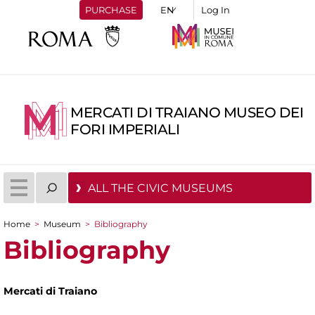
PURCHASE
Log In
MERCATI DI TRAIANO MUSEO DEI
FORI IMPERIALI
ALL THE CIVIC MUSEUMS
Home
>
Museum
>
Bibliography
You are here
Bibliography
Mercati di Traiano