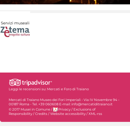
Servizi museali
Leggi le recensioni su:
Mercati e Foro di Traiano
Mercati di Traiano Museo dei Fori Imperiali - Via IV Novembre 94 -
00187 Roma - Tel. +39 060608 E-mail: info@mercatiditraiano.it
© 2017 Musei in Comune
/
Privacy
/
Exclusions of
Responsibility
/
Credits
/
Website accessibility
/
XML-rss