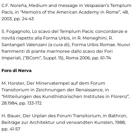
C.F. Noreña, Medium and message in Vespasian’s Templum
Pacis, in “Memoirs of the American Academy in Rome”, 48,
2003, pp. 24-43
S. Fogagnolo, Lo scavo del Templum Pacis: concordanze e
novità rispetto alla Forma Urbis, in R. Meneghini, R.
Santangeli Valenzani (a cura di), Forma Urbis Romae. Nuovi
frammenti di piante marmoree dallo scavo dei Fori
Imperiali, (“BCom”, Suppl. 15), Roma 2006, pp. 61-74
Foro di Nerva
M. Horster, Der Minervatempel auf dem Forum
Transitorium in Zeichnungen der Renaissance, in
“Mitteilungen des Kunsthistorischen Institutes in Florenz”,
28.1984, pp. 133-172
H. Bauer, Der Urplan des Forum Transitorium, in Bathron,
Beiträge zur Architektur und verwandten Kunsten, 1988,
pp. 41-57