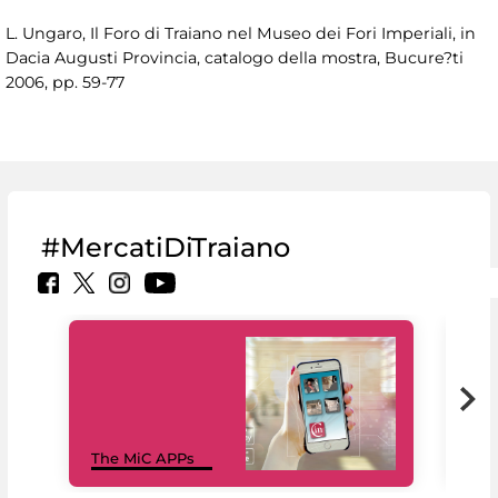
L. Ungaro, Il Foro di Traiano nel Museo dei Fori Imperiali, in
Dacia Augusti Provincia, catalogo della mostra, Bucure?ti
2006, pp. 59-77
#MercatiDiTraiano
MiC
The MiC APPs
net