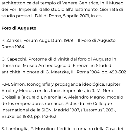
architettonica del tempio di Venere Genitrice, in Il Museo
dei Fori Imperiali, dallo studio all’allestimento, Giornata di
studio presso il DAI di Roma, 5 aprile 2001, in c.s.
Foro di Augusto
P. Zanker, Forum Augustum, 1969 = Il Foro di Augusto,
Roma 1984
G. Capecchi, Protome di divinità dal foro di Augusto in
Roma nel Museo Archeologico di Firenze, in Studi di
antichità in onore di G. Maetzke, III, Roma 1984, pp. 499-502
F.M. Simón, Iconografia y propaganda ideológica. Iúpiter
Amón y Medusa en los foros imperiales, in J.-M. Nero
Croissille (a cura di), Neronia IV. Alejandro Magno, modelo
de los emperadores romanos, Actes du IVe Colloque
International de la SIEN, Madrid 1987, (“Latomus”, 209),
Bruxelles 1990, pp. 142-162
S. Lamboglia, F. Musolino, L’edificio romano della Casa dei