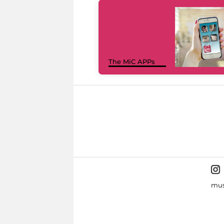
The MiC APPs
mus