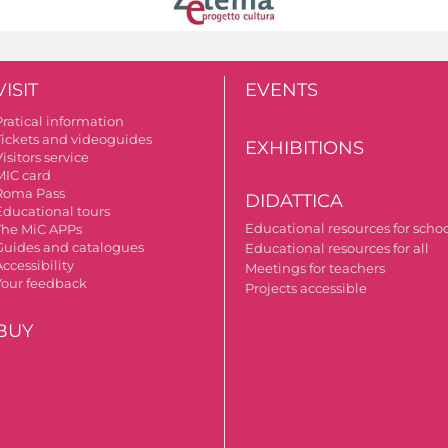
VISIT
EVENTS
Pratical information
Tickets and videoguides
EXHIBITIONS
isitors service
MIC card
Roma Pass
DIDATTICA
Educational tours
Educational resources for scho
The MiC APPs
Guides and catalogues
Educational resources for all
ccessibility
Meetings for teachers
Your feedback
Projects accessible
BUY