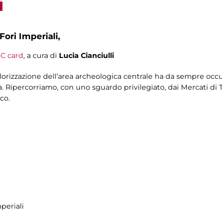
i
Fori Imperiali,
C card
, a cura di
Lucia Cianciulli
alorizzazione dell’area archeologica centrale ha da sempre occu
tà. Ripercorriamo, con uno sguardo privilegiato, dai Mercati di T
co.
periali