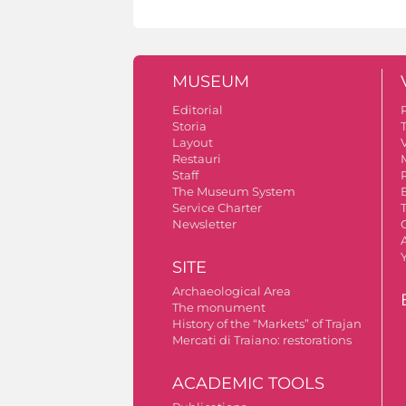
MUSEUM
Editorial
Storia
Layout
V
Restauri
Staff
The Museum System
Service Charter
Newsletter
A
SITE
Archaeological Area
The monument
History of the “Markets” of Trajan
Mercati di Traiano: restorations
ACADEMIC TOOLS