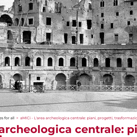
s for all
>
aMICi - L'area archeologica centrale: piani, progetti, trasformazi
 archeologica centrale: pi