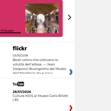
Google Arts &
 Virtuale
Culture
03/10/2018
Beati coloro che coltivano la
voluttà dell'attesa. — Jean
Josipovici Buongiorno dal Museo
dell'#AraPacis dove sono
28/01/2026
Cultura KIDS al Museo Carlo Bilotti
| #5