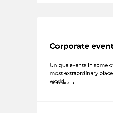
Corporate even
Unique events in some o
most extraordinary place
world.
Find more