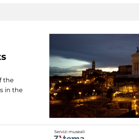
ts
f the
s in the
Servizi museali