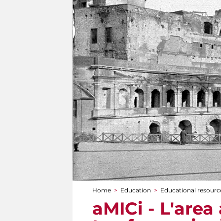
Home
>
Education
>
Educational resource
You are here
aMICi - L'area