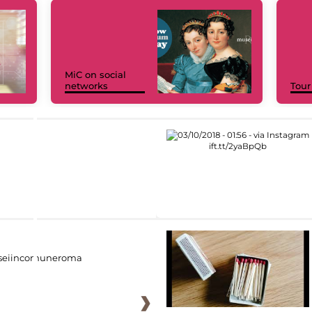
MiC on social
networks
Tour
eiincomuneroma