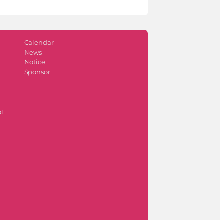
Calendar
News
Notice
Sponsor
ol