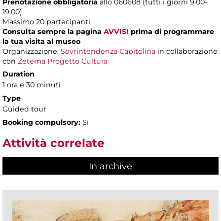
Prenotazione obbligatoria
allo 060608 (tutti i giorni 9.00-
19.00)
Massimo 20 partecipanti
Consulta sempre la pagina
AVVISI
prima di programmare
la tua visita al museo
Organizzazione:
Sovrintendenza Capitolina
in collaborazione
con
Zétema Progetto Cultura
Duration
1 ora e 30 minuti
Type
Guided tour
Booking compulsory:
Sì
Attività correlate
In archive