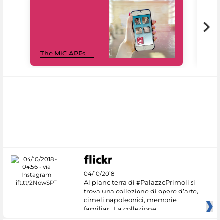
MiC
The MiC APPs
net
04/10/2018
Al piano terra di #PalazzoPrimoli si
trova una collezione di opere d’arte,
cimeli napoleonici, memorie
familiari. La collezione