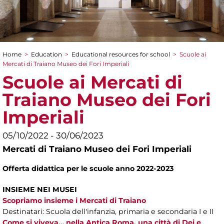
Home
>
Education
>
Educational resources for school
>
Scuole ai
You are here
Mercati di Traiano Museo dei Fori Imperiali
Scuole ai Mercati di
Traiano Museo dei Fori
Imperiali
05/10/2022 - 30/06/2023
Mercati di Traiano Museo dei Fori Imperiali
Offerta didattica per le scuole anno 2022-2023
INSIEME NEI MUSEI
Scopriamo insieme i Mercati di Traiano
Destinatari: Scuola dell'infanzia, primaria e secondaria I e II
Come si viveva… nella Antica Roma, una città di Dei e