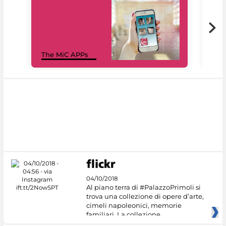
MiC
The MiC APPs
net
04/10/2018
Al piano terra di #PalazzoPrimoli si
trova una collezione di opere d’arte,
cimeli napoleonici, memorie
familiari. La collezione