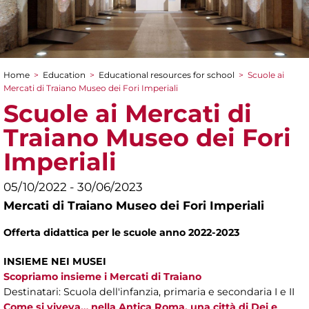
Home
>
Education
>
Educational resources for school
>
Scuole ai
You are here
Mercati di Traiano Museo dei Fori Imperiali
Scuole ai Mercati di
Traiano Museo dei Fori
Imperiali
05/10/2022 - 30/06/2023
Mercati di Traiano Museo dei Fori Imperiali
Offerta didattica per le scuole anno 2022-2023
INSIEME NEI MUSEI
Scopriamo insieme i Mercati di Traiano
Destinatari: Scuola dell'infanzia, primaria e secondaria I e II
Come si viveva… nella Antica Roma, una città di Dei e