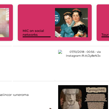
MiC on social
networks
Tour
eiincomuneroma