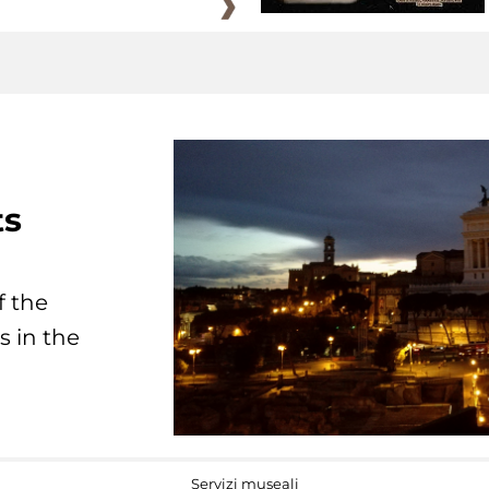
ts
f the
s in the
Servizi museali