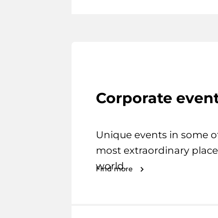
Corporate even
Unique events in some o
most extraordinary place
world.
Find more