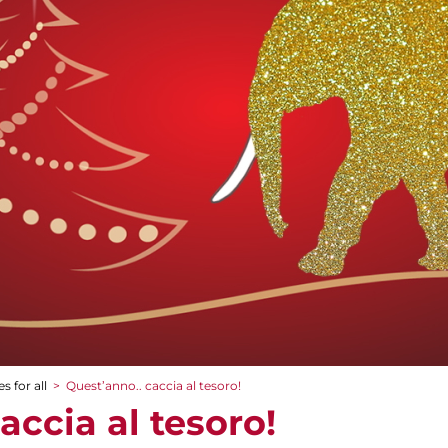
s for all
>
Quest’anno.. caccia al tesoro!
accia al tesoro!