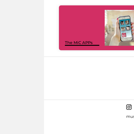
The MiC APPs
mus