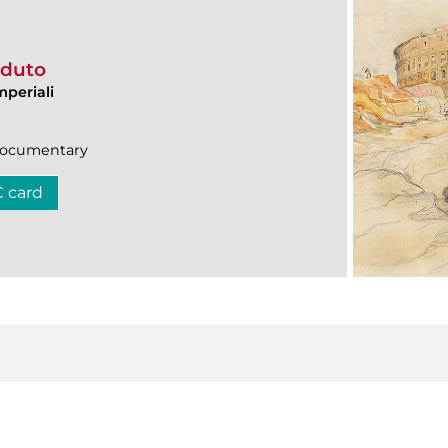
erduto
mperiali
|Documentary
C card