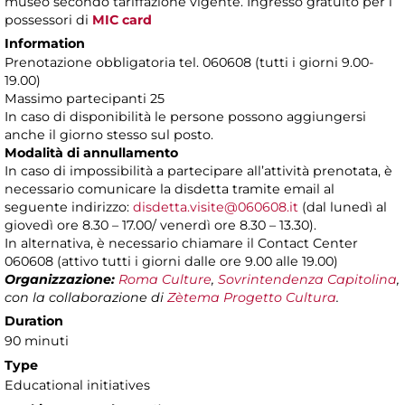
museo secondo tariffazione vigente. Ingresso gratuito per i
possessori di
MIC card
Information
Prenotazione obbligatoria tel. 060608 (tutti i giorni 9.00-
19.00)
Massimo partecipanti 25
In caso di disponibilità le persone possono aggiungersi
anche il giorno stesso sul posto.
Modalità di annullamento
In caso di impossibilità a partecipare all’attività prenotata, è
necessario comunicare la disdetta tramite email al
seguente indirizzo:
disdetta.visite@060608.it
(dal lunedì al
giovedì ore 8.30 – 17.00/ venerdì ore 8.30 – 13.30).
In alternativa, è necessario chiamare il Contact Center
060608 (attivo tutti i giorni dalle ore 9.00 alle 19.00)
Organizzazione:
Roma Culture
,
Sovrintendenza Capitolina
,
con la collaborazione di
Zètema Progetto Cultura
.
Duration
90 minuti
Type
Educational initiatives