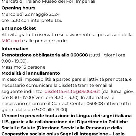
Mercati di Traiano Museo dei Fori Imperiali
Opening hours
Mercoledì 22 maggio 2024
ore 15.30 con interprete LIS.
Entrance ticket
Attività gratuita riservata esclusivamente ai possessori della
MIC card
e alle persone sorde
Information
Prenotazione obbligatoria allo 060608
(tutti i giorni ore
9.00 - 19.00).
Massimo 15 persone
Modalità di annullamento
In caso di impossibilità a partecipare all’attività prenotata, è
necessario comunicare la disdetta tramite email al
seguente indirizzo:
disdetta.visite@060608.it
(dal lun.al giov.
ore 8.30 - 17.00/ ven. ore 8.30 - 13.30). In alternativa, è
necessario chiamare il Contact Center 060608 (attivo tutti i
giorni dalle ore 9.00 alle 19.00)
L’incontro prevede traduzione in Lingua dei segni italiana-
LIS, grazie alla collaborazione del Dipartimento Politiche
Sociali e Salute (Direzione Servizi alla Persona) e della
Cooperativa sociale onlus Segni di Integrazione – Lazio.