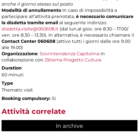
anche il giorno stesso sul posto
Modalità di annullamento
In caso di impossibilità a
partecipare all’attività prenotata,
è necessario comunicare
la disdetta tramite email
al seguente indirizzo:
disdetta.visite@060608.it
(dal lun.al giov. ore 8.30 – 17.00/
ven. ore 8.30 – 13.30). In alternativa, è necessario chiamare il
Contact Center 060608
(attivo tutti i giorni dalle ore 9.00
alle 19.00)
Organizzazione
:
Sovrintendenza Capitolina
in
collaborazione con
Zètema Progetto Cultura
Duration
60 minuti
Type
Thematic visit
Booking compulsory:
Sì
Attività correlate
In archive