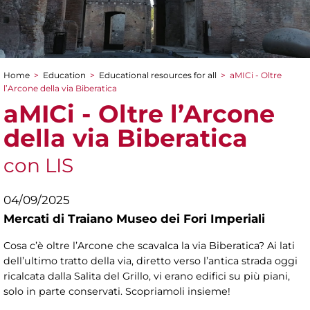
Home
>
Education
>
Educational resources for all
>
aMICi - Oltre
You are here
l’Arcone della via Biberatica
aMICi - Oltre l’Arcone
della via Biberatica
con LIS
04/09/2025
Mercati di Traiano Museo dei Fori Imperiali
Cosa c’è oltre l’Arcone che scavalca la via Biberatica? Ai lati
dell’ultimo tratto della via, diretto verso l’antica strada oggi
ricalcata dalla Salita del Grillo, vi erano edifici su più piani,
solo in parte conservati. Scopriamoli insieme!