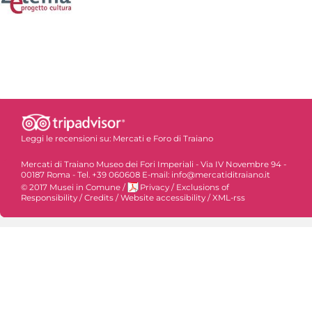
Leggi le recensioni su:
Mercati e Foro di Traiano
Mercati di Traiano Museo dei Fori Imperiali - Via IV Novembre 94 -
00187 Roma - Tel. +39 060608 E-mail: info@mercatiditraiano.it
© 2017 Musei in Comune
/
Privacy
/
Exclusions of
Responsibility
/
Credits
/
Website accessibility
/
XML-rss