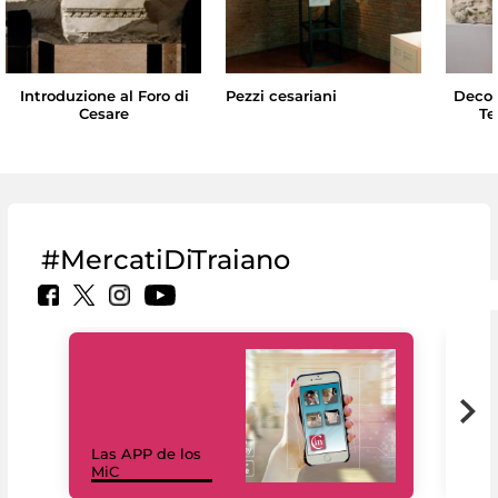
Introduzione al Foro di
Pezzi cesariani
Decor
Cesare
Te
#MercatiDiTraiano
Las APP de los
I Mi
MiC
net