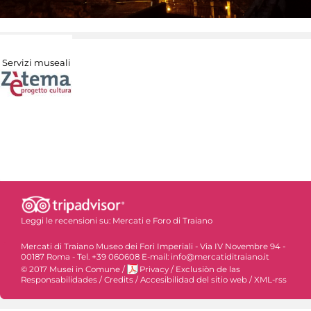
Servizi museali
Leggi le recensioni su:
Mercati e Foro di Traiano
Mercati di Traiano Museo dei Fori Imperiali - Via IV Novembre 94 -
00187 Roma - Tel. +39 060608 E-mail: info@mercatiditraiano.it
© 2017 Musei in Comune
/
Privacy
/
Exclusiòn de las
Responsabilidades
/
Credits
/
Accesibilidad del sitio web
/
XML-rss