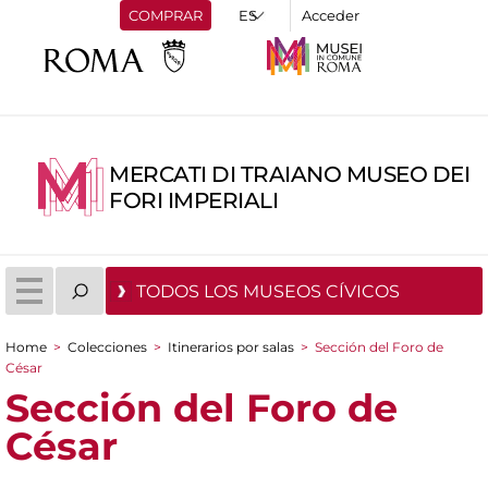
COMPRAR
Acceder
MERCATI DI TRAIANO MUSEO DEI
FORI IMPERIALI
TODOS LOS MUSEOS CÍVICOS
Home
>
Colecciones
>
Itinerarios por salas
>
Sección del Foro de
You are here
César
Sección del Foro de
César