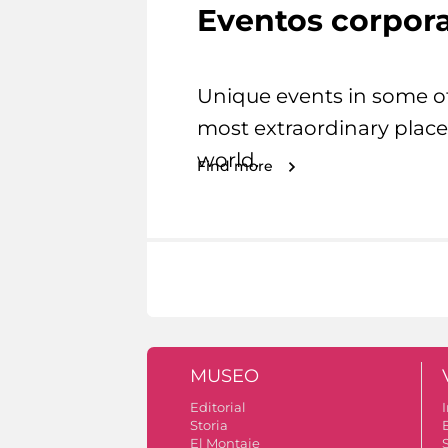
Eventos corpora
Unique events in some o
most extraordinary place
world.
Find more
MUSEO
Editorial
I
Storia
El Montaje
S