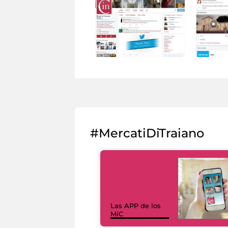
#MercatiDiTraiano
Las APP de los
MiC