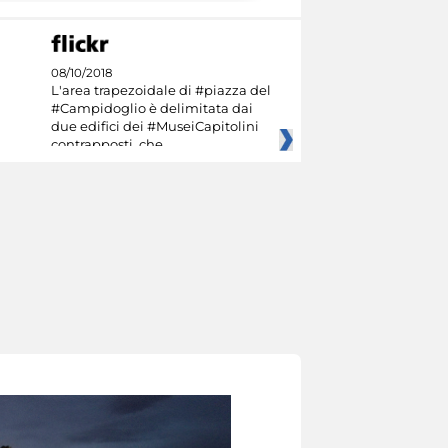
08/10/2018
L'area trapezoidale di #piazza del
#Campidoglio è delimitata dai
due edifici dei #MuseiCapitolini
contrapposti, che