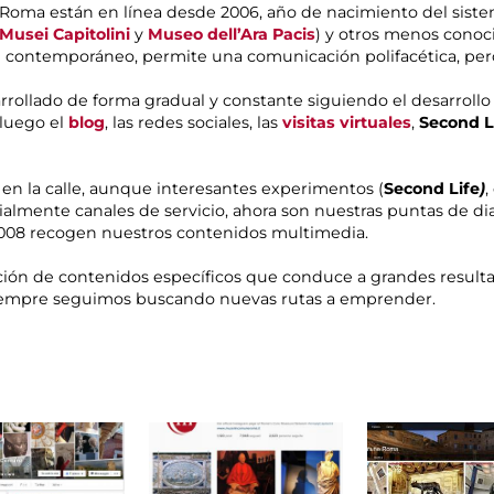
oma están en línea desde 2006, año de nacimiento del sistem
Musei Capitolini
y
Museo dell’Ara Pacis
) y otros menos conoc
te contemporáneo, permite una comunicación polifacética, pero
rrollado de forma gradual y constante siguiendo el desarrollo
, luego el
blog
, las redes sociales, las
visitas virtuales
,
Second
L
en la calle, aunque interesantes experimentos (
Second
Life
)
,
icialmente canales de servicio, ahora son nuestras puntas de d
08 recogen nuestros contenidos multimedia.
ión de contenidos específicos que conduce a grandes result
iempre seguimos buscando nuevas rutas a emprender.