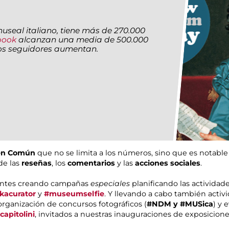
 museal italiano, tiene más de 270.000
book
alcanzan una media de 500.000
os seguidores aumentan.
 en Común
que no se limita a los números, sino que es notable 
de las
reseñas
, los
comentarios
y las
acciones sociales
.
frentes creando campañas
especiales
planificando las actividad
kacurator
y
#museumselfie
. Y llevando a cabo también activ
 organización de concursos fotográficos (
#NDM y #MUSica
) y 
apitolini
, invitados a nuestras inauguraciones de exposicione