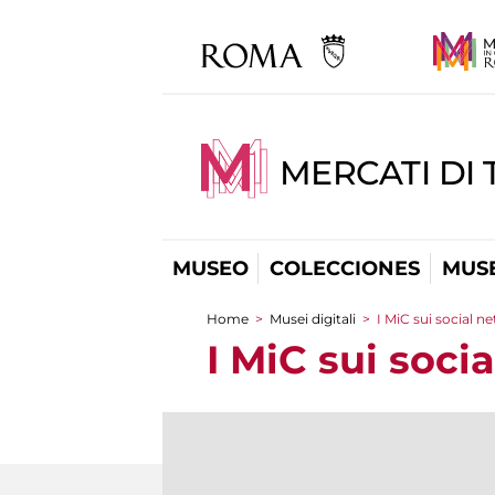
MERCATI DI 
MUSEO
COLECCIONES
MUSE
Home
>
Musei digitali
>
I MiC sui social n
You are here
I MiC sui soci