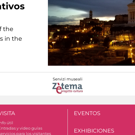
tivos
f the
s in the
Servizi museali
VISITA
EVENTOS
nfo útil
Entradas y video guías
EXHIBICIONES
ervicios para los visitantes