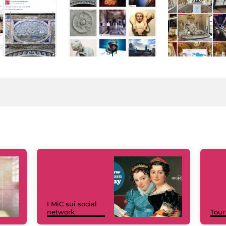
I MiC sui social
network
Tour