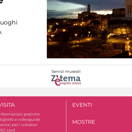
e
 luoghi
.
Servizi museali
VISITA
EVENTI
Informazioni pratiche
Biglietti e videoguide
MOSTRE
ervizi per i visitatori
MIC card