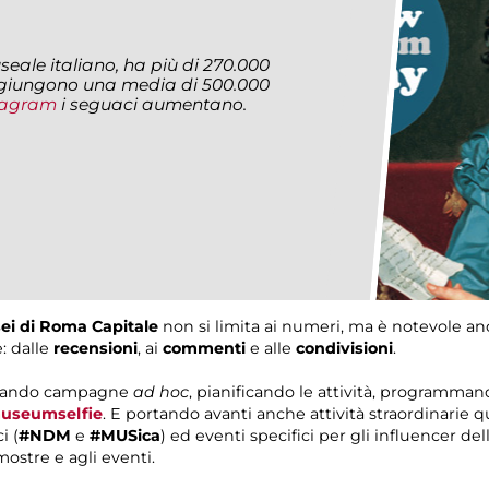
seale italiano, ha più di 270.000
iungono una media di 500.000
tagram
i seguaci aumentano.
ei di Roma Capitale
non si limita ai numeri, ma è notevole anc
: dalle
recensioni
, ai
commenti
e alle
condivisioni
.
 creando campagne
ad hoc
, pianificando le attività, programma
useumselfie
. E portando avanti anche attività straordinarie qua
i (
#NDM
e
#MUSica
) ed eventi specifici per gli influencer de
mostre e agli eventi.