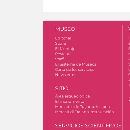
MUSEO
Editorial
I
Storia
El Montaje
S
Restauri
Staff
El Sistema de Museos
Carta de los servicios
Newsletter
SITIO
Área arqueológica
El monumento
Mercados de Trajano: historia
Mercati di Traiano: restauración
SERVICIOS SCIENTÍFICOS