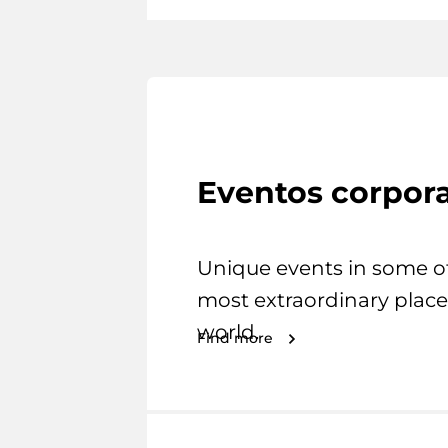
Eventos corpora
Unique events in some o
most extraordinary place
world.
Find more