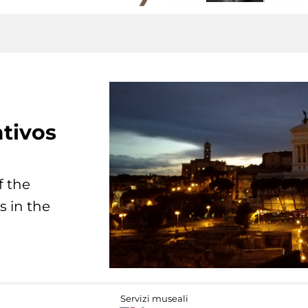
tivos
f the
s in the
Servizi museali