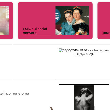
I MiC sui social
network
Tour
eiincomuneroma