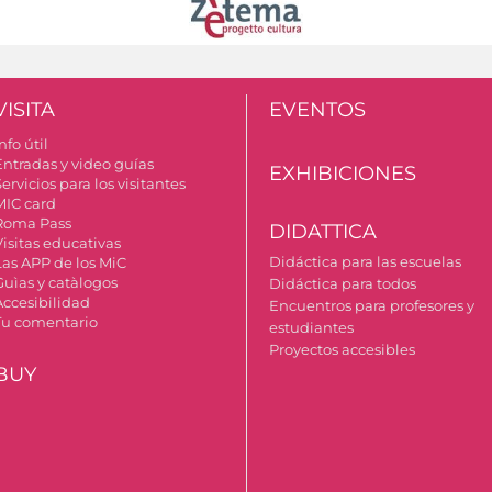
VISITA
EVENTOS
nfo útil
Entradas y video guías
EXHIBICIONES
ervicios para los visitantes
MIC card
Roma Pass
DIDATTICA
Visitas educativas
Didáctica para las escuelas
Las APP de los MiC
Guìas y catàlogos
Didáctica para todos
Accesibilidad
Encuentros para profesores y
Tu comentario
estudiantes
Proyectos accesibles
BUY