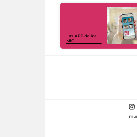
Las APP de los
MiC
mus