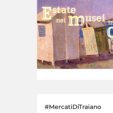
#MercatiDiTraiano