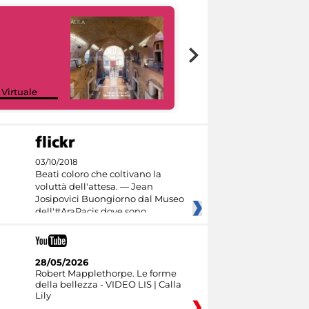
Google Arts &
 Virtuale
Culture
03/10/2018
Beati coloro che coltivano la
voluttà dell'attesa. — Jean
Josipovici Buongiorno dal Museo
dell'#AraPacis dove sono
28/05/2026
Robert Mapplethorpe. Le forme
della bellezza - VIDEO LIS | Calla
Lily