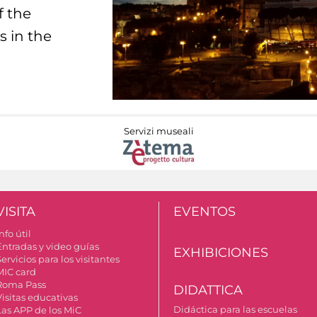
f the
s in the
Servizi museali
VISITA
EVENTOS
nfo útil
Entradas y video guías
EXHIBICIONES
ervicios para los visitantes
MIC card
Roma Pass
DIDATTICA
Visitas educativas
Didáctica para las escuelas
Las APP de los MiC