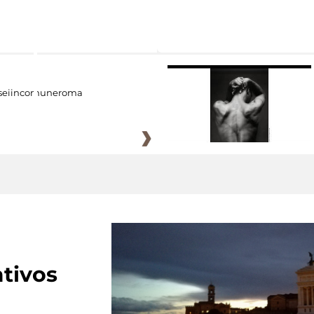
eiincomuneroma
tivos