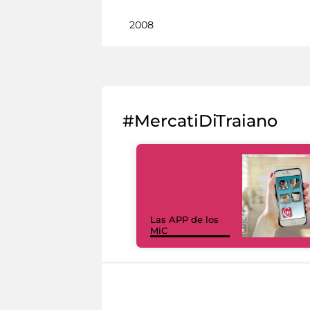
2008
#MercatiDiTraiano
Las APP de los
MiC